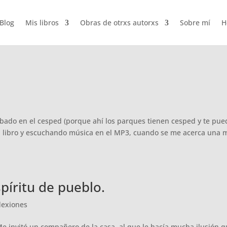
Blog
Mis libros
Obras de otrxs autorxs
Sobre mí
H
mbado en el cesped (porque ahí los parques tienen cesped y te pue
n libro y escuchando música en el MP3, cuando se me acerca una 
píritu de pueblo.
lexiones
Me invitó un compañero de la casa, al que le hacía mucha ilusión 