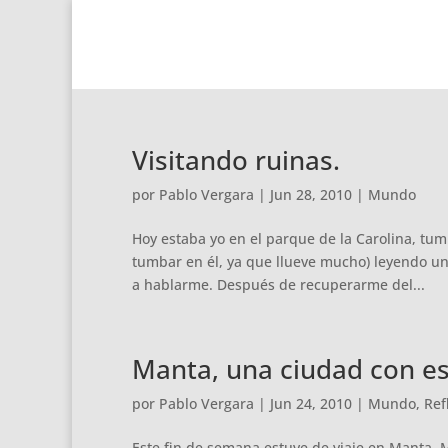
Visitando ruinas.
por
Pablo Vergara
|
Jun 28, 2010
|
Mundo
Hoy estaba yo en el parque de la Carolina, tu
tumbar en él, ya que llueve mucho) leyendo u
a hablarme. Después de recuperarme del...
Manta, una ciudad con es
por
Pablo Vergara
|
Jun 24, 2010
|
Mundo
,
Ref
Este fin de semana estuve de viaje en Manta. 