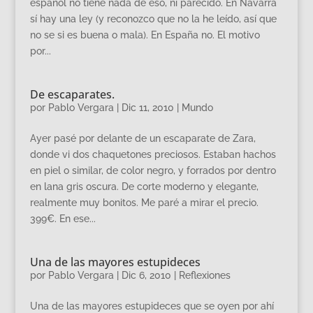
español no tiene nada de eso, ni parecido. En Navarra
sí hay una ley (y reconozco que no la he leído, así que
no se si es buena o mala). En España no. El motivo
por...
De escaparates.
por
Pablo Vergara
|
Dic 11, 2010
|
Mundo
Ayer pasé por delante de un escaparate de Zara,
donde vi dos chaquetones preciosos. Estaban hachos
en piel o similar, de color negro, y forrados por dentro
en lana gris oscura. De corte moderno y elegante,
realmente muy bonitos. Me paré a mirar el precio.
399€. En ese...
Una de las mayores estupideces
por
Pablo Vergara
|
Dic 6, 2010
|
Reflexiones
Una de las mayores estupideces que se oyen por ahí