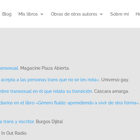
Blog
Mis libros
Obras de otrxs autorxs
Sobre mí
He
ransexual.
Magacine Plaza Abierta.
acepta a las personas trans que no se les nota»
. Universo gay.
mbre transexual en el que relata su transición
. Cáscara amarga.
arios en el libro «Género fluido: aprendiendo a vivir de otra forma»
.
 trans y escritor.
Burgos Dijital
 In Out Radio.