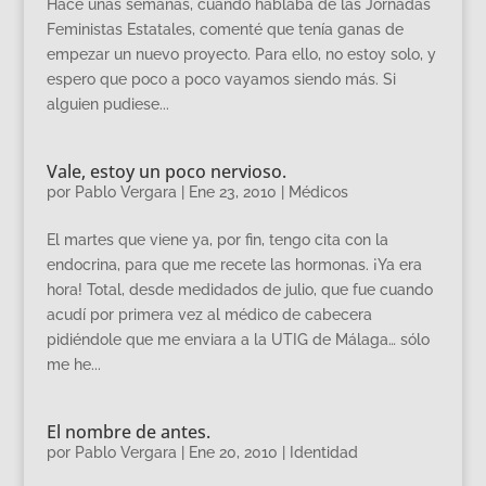
Hace unas semanas, cuando hablaba de las Jornadas
Feministas Estatales, comenté que tenía ganas de
empezar un nuevo proyecto. Para ello, no estoy solo, y
espero que poco a poco vayamos siendo más. Si
alguien pudiese...
Vale, estoy un poco nervioso.
por
Pablo Vergara
|
Ene 23, 2010
|
Médicos
El martes que viene ya, por fin, tengo cita con la
endocrina, para que me recete las hormonas. ¡Ya era
hora! Total, desde medidados de julio, que fue cuando
acudí por primera vez al médico de cabecera
pidiéndole que me enviara a la UTIG de Málaga… sólo
me he...
El nombre de antes.
por
Pablo Vergara
|
Ene 20, 2010
|
Identidad