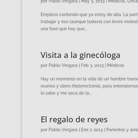
por
Pablo Vergara
|
May 3, 2013
|
Médicos
,
Unca
Empiezo contando que ya estoy de alta. La part
trabajar y eso (aunque todavía con leves molest
una fase que hay que...
Visita a la ginecóloga
por
Pablo Vergara
|
Feb 3, 2013
|
Médicos
Hay un momento en la vida de un hombre transex
ovarios y útero (histerectomía, para entendernos
lo sabe y me saca de la...
El regalo de reyes
por
Pablo Vergara
|
Ene 7, 2013
|
Parientes y am