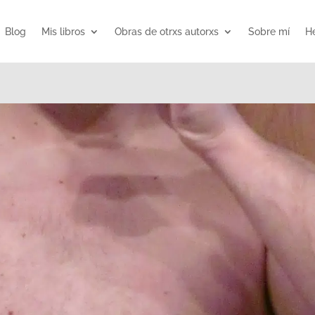
Blog
Mis libros
Obras de otrxs autorxs
Sobre mí
He