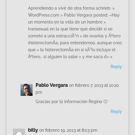
Aprendiendo a vivir de otra forma schrieb: >
WordPress.com > Pablo Vergara posted: «Hay
un momento en la vida de un hombre >
transexual en la que tiene que decidir si se
somete a una extracciÃ³n > de ovarios y Ãºtero
(histerectomÃ­a, para entendernos, aunque creo
que > la histerectomÃ­a en si sÃ³lo incluye el
Ãºtero… si alguien lo sabe > y me saca d» >
Reply
Pablo Vergara
on febrero 7, 2013 at 10:20
pm
Gracias por la información Regina 🙂
Reply
billy
on febrero 19, 2013 at 8:03 pm