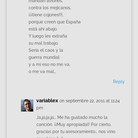
mandan aviones,
contra los mejicanos,
¡¡¡tiene cojones!!!,
porque creen que España
está ahí abajo.
Y luego les extraña
su mal trabajo.
Sería el caos y la
guerra mundial
y a mí eso no me va,
o me va mal…
Reply
variablex
on septiembre 22, 2011 at 11:24
pm
Ja,ja,ja,ja… Me ha gustado mucho la
canción. ¡¡Muy apropiada!! Por cierto,
gracias por tu asesoramiento… nos vino