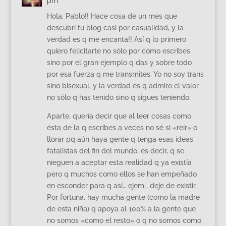
pm
Hola, Pablo!! Hace cosa de un mes que
descubrí tu blog casi por casualidad, y la
verdad es q me encanta!! Así q lo primero
quiero felicitarte no sólo por cómo escribes
sino por el gran ejemplo q das y sobre todo
por esa fuerza q me transmites. Yo no soy trans
sino bisexual, y la verdad es q admiro el valor
no sólo q has tenido sino q sigues teniendo.
Aparte, quería decir que al leer cosas como
ésta de la q escribes a veces no sé si «reír» o
llorar pq aún haya gente q tenga esas ideas
fatalistas del fin del mundo, es decir, q se
nieguen a aceptar esta realidad q ya existía
pero q muchos como ellos se han empeñado
en esconder para q así… ejem… deje de existir.
Por fortuna, hay mucha gente (como la madre
de esta niña) q apoya al 100% a la gente que
no somos «como el resto» o q no somos como