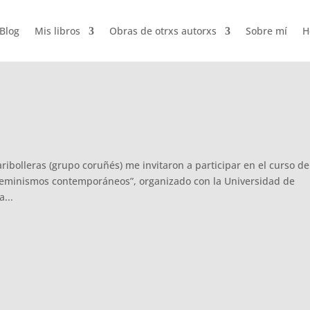
Blog
Mis libros
Obras de otrxs autorxs
Sobre mí
H
ibolleras (grupo coruñés) me invitaron a participar en el curso de
feminismos contemporáneos”, organizado con la Universidad de
...