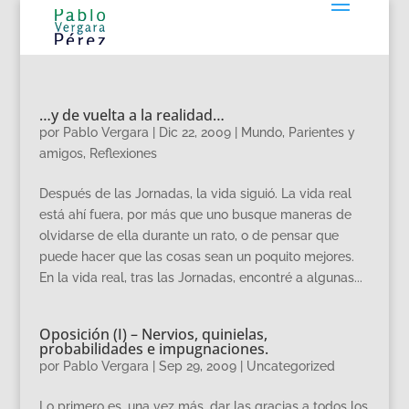
…y de vuelta a la realidad…
por
Pablo Vergara
|
Dic 22, 2009
|
Mundo
,
Parientes y
amigos
,
Reflexiones
Después de las Jornadas, la vida siguió. La vida real
está ahí fuera, por más que uno busque maneras de
olvidarse de ella durante un rato, o de pensar que
puede hacer que las cosas sean un poquito mejores.
En la vida real, tras las Jornadas, encontré a algunas...
Oposición (I) – Nervios, quinielas,
probabilidades e impugnaciones.
por
Pablo Vergara
|
Sep 29, 2009
|
Uncategorized
Lo primero es, una vez más, dar las gracias a todos los