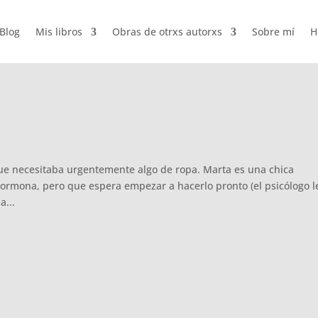
Blog
Mis libros
Obras de otrxs autorxs
Sobre mí
H
ue necesitaba urgentemente algo de ropa. Marta es una chica
hormona, pero que espera empezar a hacerlo pronto (el psicólogo l
a...