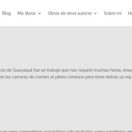
Blog
Mis libros
Obras de otrxs autorxs
Sobre mí
He
cto de Guayaquil fue un trabajo que nos requirió muchas horas, ensa
 en las carreras de coches el piloto conduce pero tiene detrás un eq
l con unos compañeros que habían sido invitados como panelistas e