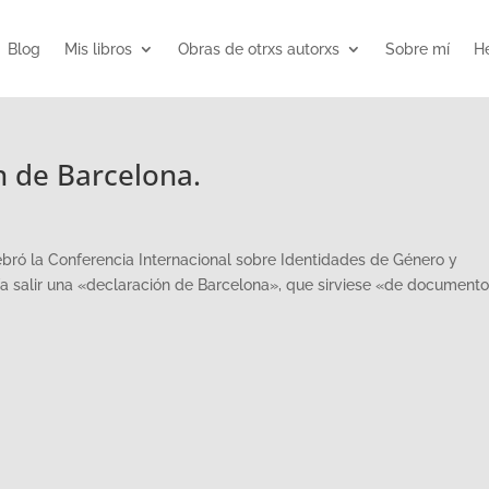
Blog
Mis libros
Obras de otrxs autorxs
Sobre mí
He
 de Barcelona.
ró la Conferencia Internacional sobre Identidades de Género y
salir una «declaración de Barcelona», que sirviese «de documento