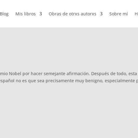
Blog
Mis libros
Obras de otrxs autorxs
Sobre mí
H
emio Nobel por hacer semejante afirmación. Después de todo, esta
español no es que sea precisamente muy benigno, especialmente 