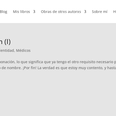
Blog
Mis libros
Obras de otrxs autorxs
Sobre mí
H
 (I)
dentidad
,
Médicos
onación, lo que significa que ya tengo el otro requisito necesario 
io de nombre. ¡Por fin! La verdad es que estoy muy contento, y has