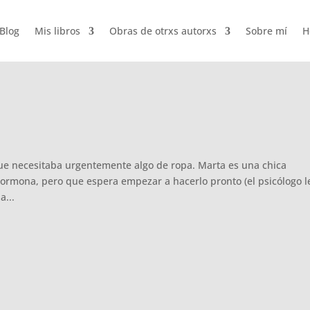
Blog
Mis libros
Obras de otrxs autorxs
Sobre mí
H
ue necesitaba urgentemente algo de ropa. Marta es una chica
hormona, pero que espera empezar a hacerlo pronto (el psicólogo l
a...