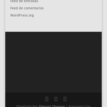
Feed de entradas
Feed de comentarios
WordPress.org
Diseñado Por
Elegant Themes
| Funciona Con