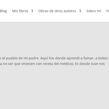
Blog
Mis libros
Obras de otrxs autorxs
Sobre mí
H
s
 el pueblo de mi padre. Aquí fue donde aprendí a fumar, a beber,
a no ser que viniesen con receta del médico). Es donde tuve mis