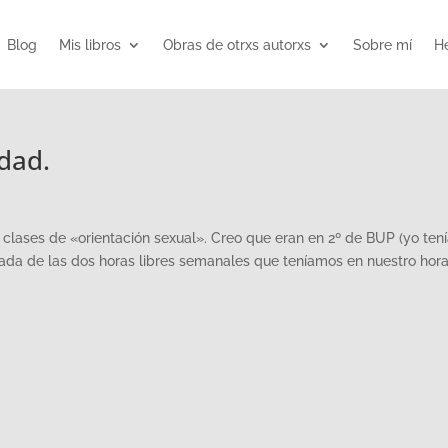
Blog
Mis libros
Obras de otrxs autorxs
Sobre mí
He
dad.
 clases de «orientación sexual». Creo que eran en 2º de BUP (yo tení
ada de las dos horas libres semanales que teníamos en nuestro horar