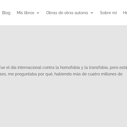
Blog
Mis libros
Obras de otrxs autorxs
Sobre mí
He
fue el día internacional contra la homofobia y la transfobia, pero est
es, me preguntaba por qué, habiendo más de cuatro millones de