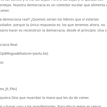
lentejas. Nuestra democracia es un comedor escolar que alimenta 
 comer.
 democracia real? ¿Quienes serían los líderes que sí estarían
olador, porque la única respuesta es: los que tenemos ahora, no.
rio hacer es reconstruir la democracia, desde el principio. Una 
cracia Real.
Op8IRxgoo&feature=youtu.be]
so.
ex_J9_FNs]
 quiera Dios que muerdan la mano que les da de comer.
r y hacer caso a los manifestantes. Para ello lo mejor es seguir