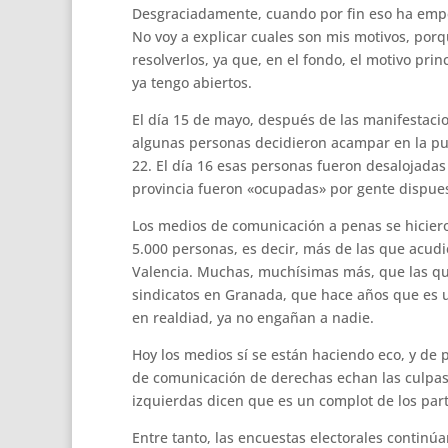
Desgraciadamente, cuando por fin eso ha empez
No voy a explicar cuales son mis motivos, por
resolverlos, ya que, en el fondo, el motivo pri
ya tengo abiertos.
El día 15 de mayo, después de las manifestacio
algunas personas decidieron acampar en la puer
22. El día 16 esas personas fueron desalojadas 
provincia fueron «ocupadas» por gente dispuest
Los medios de comunicación a penas se hiciero
5.000 personas, es decir, más de las que acud
Valencia. Muchas, muchísimas más, que las qu
sindicatos en Granada, que hace años que es u
en realdiad, ya no engañan a nadie.
Hoy los medios sí se están haciendo eco, y de
de comunicación de derechas echan las culpas 
izquierdas dicen que es un complot de los par
Entre tanto, las encuestas electorales continúa