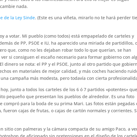
 cambie nada.
e de la Ley Sinde
. (Este es una viñeta, mirarlo no te hará perder t
 voy a votar. Mi pueblo (como todos) está empapelado de carteles y
 Además de PP, PSOE e IU, ha aparecido una miriada de partidillos, 
pero que, como no les dejaban robar todo lo que querían, se han
a ver si consiguen el escaño necesario para formar gobierno con a
l dinero se nota: el PP y el PSOE, junto al otro partido que gobiern
hechos en materiales de mejor calidad, y más coches haciendo ruid
cen una campaña más modesta, pero todavía con cierta profesionalid
oy, junto a todos los carteles de los 6 ó 7 partidos «potentes» qu
ito pequeño que presentan los pueblos de alrededor. Es una foto
 se compró para la boda de su prima Mari. Las fotos están pegadas
, fueron cajas de frutas, o cajas de cartón normales y corrientes. 
n sitio con palmeras y la cámara compacta de su amigo Paco, a ver
otoshop de aficionado sin pretensiones en el diseño de los cartel