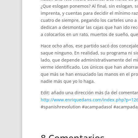
¿Que eslogan ponemos? Al final, sin eslogan, 
imprenta, y cuentas para decidir el mínimo raz
cuatro de siempre, pegando los carteles uno a
dedican a desmontar las cajas que han ido rec
a colocarlos en un rato, muertos de sueño, qu
Hace ocho años, ese partido sacó dos concejale
saque ninguno. En realidad, su programa ni siq
lado, que depende administrativamente del mío
verme identificado. Los únicos que han ahorr
que más se han ensuciado las manos en el proc
nadie más que yo lo haga.
Edit: añado una dirección más (la del comenta
http://www.enriquedans.com/index.php?p=12
#spanishrevolution #acampadasol #acampad
8 Comentarios