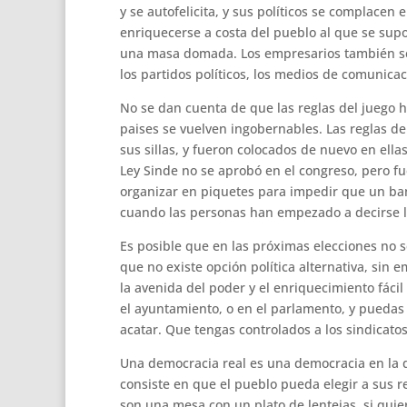
y se autofelicita, y sus políticos se complacen
enriquecerse a costa del pueblo al que se sup
una masa domada. Los empresarios también se a
los partidos políticos, los medios de comunic
No se dan cuenta de que las reglas del juego 
paises se vuelven ingobernables. Las reglas de
sus sillas, y fueron colocados de nuevo en ella
Ley Sinde no se aprobó en el congreso, pero f
organizar en piquetes para impedir que un ban
cuando las personas han empezado a decirse la
Es posible que en las próximas elecciones no s
que no existe opción política alternativa, sin 
la avenida del poder y el enriquecimiento fáci
el ayuntamiento, o en el parlamento, y puedas 
acatar. Que tengas controlados a los sindicatos
Una democracia real es una democracia en la q
consiste en que el pueblo pueda elegir a sus r
son una mesa con un plato de lentejas, si quiere