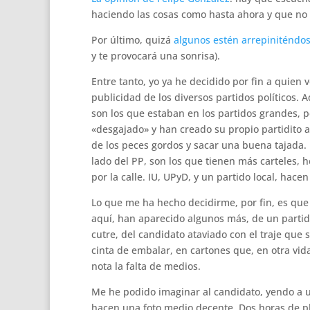
haciendo las cosas como hasta ahora y que no
Por último, quizá
algunos estén arrepiniténdos
y te provocará una sonrisa).
Entre tanto, yo ya he decidido por fin a quien
publicidad de los diversos partidos políticos.
son los que estaban en los partidos grandes, 
«desgajado» y han creado su propio partidito 
de los peces gordos y sacar una buena tajada. E
lado del PP, son los que tienen más carteles, 
por la calle. IU, UPyD, y un partido local, ha
Lo que me ha hecho decidirme, por fin, es que h
aquí, han aparecido algunos más, de un partid
cutre, del candidato ataviado con el traje que
cinta de embalar, en cartones que, en otra vida
nota la falta de medios.
Me he podido imaginar al candidato, yendo a u
hacen una foto medio decente. Dos horas de ph