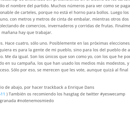
sólo el nombre del partido. Muchos números para ver como se paga
onable de carteles, porque no está el horno para bollos. Luego los
 uno, con metros y metros de cinta de embalar, mientras otros dos
olectando de comercios, invernaderos y corridas de frutas. Finalm
e mañana hay que trabajar.
s. Hace cuatro, sólo uno. Posiblemente en las próximas elecciones
uiera es para la gente de mi pueblo, sino para los del pueblo de a
. Me da igual. Son los únicos que son como yo, con los que he po
ado en su campaña, los que han usado los medios más modestos, y 
eso. Sólo por eso, se merecen que les vote, aunque quizá al final
rio de abajo, por hacer trackback a Enrique Dans
611
) También os recomiendo los hasgtag de twitter #yeswecamp
agranada #notenemosmiedo