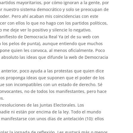
partidos mayoritarios, por cómo ignoran a la gente, por
 nuestro sistema democrático y solo se preocupan de
oder. Pero ahí acaban mis coincidencias con este
r con ellos lo que no hago con los partidos políticos,
o me deje ver lo positivo y silencie lo negativo.
nifiesto de Democracia Real Ya (el de su web con
 los pelos de punta), aunque entiendo que muchos
pone quien les convoca, al menos oficialmente. Poco
 absoluto las ideas que difunde la web de Democracia
 anterior, poco ayuda a las protestas que quien dice
icos proponga ideas que suponen que el poder de los
y que son incompatibles con un estado de derecho. Sé
convocantes, no de todos los manifestantes, pero hace
es.
esoluciones de las Juntas Electorales. Los
adie ni están por encima de la ley. Todo el mundo
 manifestarse con unos días de antelación (10): ellos
lar la jornada de reflexión. Les gustará más o menos,