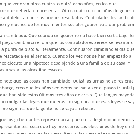
 en que vendran otros cuatro, o quizá ocho años, en los que
one que deberían representar. Otros cuatro u ocho años de gobern
utofelicitan por sus buenos resultados. Controlados los sindicat
ación y muchos de los movimientos sociales ¿quién va a dar proble
han cambiado. Que cuando un gobierno no hace bien su trabajo, lo
l juego cambiaron el día que los controladores aereos se levantar
s a punta de pistola, literalmente. Continuaron cambiano el día que
ue rescatada en el senado. Cuando los vecinos se han empezado a
co ejecute una hipoteca desalojando a una familia de su casa. Y
s unas a las otras #nolesvotes.
e note que las cosas han cambiado. Quizá las urnas no se resienta
embargo, creo que los años venideros no van a ser el paseo triunfal
l que han sido estos últimos tres años de crisis. Que tengas mayorí
promulgar las leyes que quieras, no significa que esas leyes se va
, no significa que la gente no se vaya a rebelar.
ue los gobernantes representan al pueblo. La legitimidad democr
epresentantes, cosa que hoy, no ocurre. Las elecciones de hoy en d
s las comes, y si no, las dejas. Pero si las dejas y te quedas con