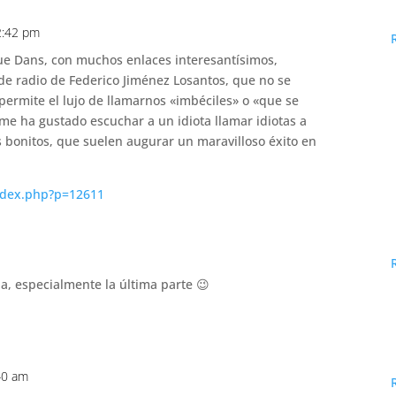
2:42 pm
ue Dans, con muchos enlaces interesantísimos,
de radio de Federico Jiménez Losantos, que no se
 permite el lujo de llamarnos «imbéciles» o «que se
e ha gustado escuchar a un idiota llamar idiotas a
s bonitos, que suelen augurar un maravilloso éxito en
ndex.php?p=12611
, especialmente la última parte 😉
40 am