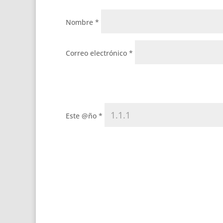
Nombre
*
Correo electrónico
*
Este @ño
*