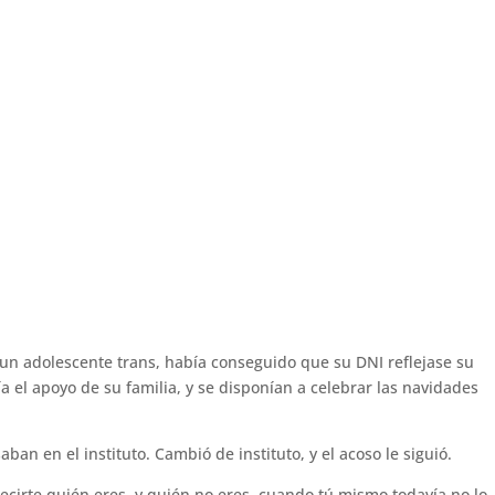
r un adolescente trans, había conseguido que su DNI reflejase su
a el apoyo de su familia, y se disponían a celebrar las navidades
ban en el instituto. Cambió de instituto, y el acoso le siguió.
decirte quién eres, y quién no eres, cuando tú mismo todavía no lo