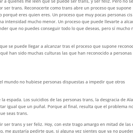
 a quienes me leen que se puede ser trans, y ser feliz. Pero no s
 por ser trans. Reconocerte como trans abre un proceso que supone
ino porqué eres quien eres. Un proceso que muy pocas personas cis
 una intensidad mucho menor. Un proceso que puede llevarte a alca
der que no puedes conseguir todo lo que deseas, pero sí mucho
ue se puede llegar a alcanzar tras el proceso que supone recono
 qué han sido muchas culturas las que han reconocido a personas
en el mundo no hubiese personas dispuestas a impedir que otros
la espada. Los suicidios de las personas trans, la desgracia de Ala
 igual que un puñal. Porque al final, resulta que el problema no
ue seas trans.
 ser trans y ser feliz. Hoy, con este trago amargo en mitad de las
o, me gustaría pedirte que, si alguna vez sientes que ya no puede