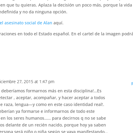
uien que tu quieras. Aplaza la decisión un poco más, porque la vida
indefinida y no da ninguna opción.
el asesinato social de Alan
aquí.
aciones en todo el Estado español. En el cartel de la imagen podr
iciembre 27, 2015 at 1:47 pm
 deberíamos formarnos más en esta disciplina!…Es
ectar , aceptar, acompañar, y hacer aceptar a todos
de raza, lengua—y como en este caso identidad real!.
berían ya formarse e informarnos de todo este
n los seres humanos…… para decirnos q no se sabe
os delante de un recién nacido, porque hoy ya saben
 persona será niño o niña según se vaya manifestando…