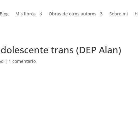
Blog
Mis libros
Obras de otrxs autorxs
Sobre mí
H
adolescente trans (DEP Alan)
ed
|
1 comentario