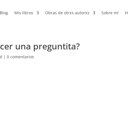
Blog
Mis libros
Obras de otrxs autorxs
Sobre mí
H
cer una preguntita?
ed
|
0 comentarios