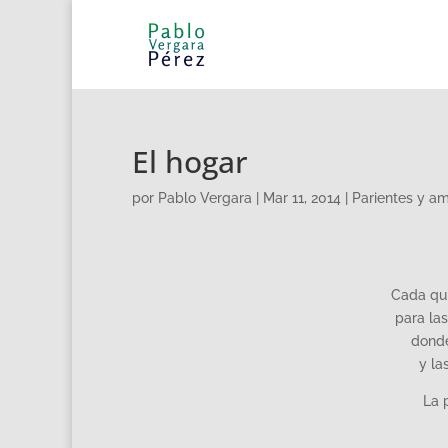
El hogar
por
Pablo Vergara
|
Mar 11, 2014
|
Parientes y a
Cada qui
para la
donde
y la
La 