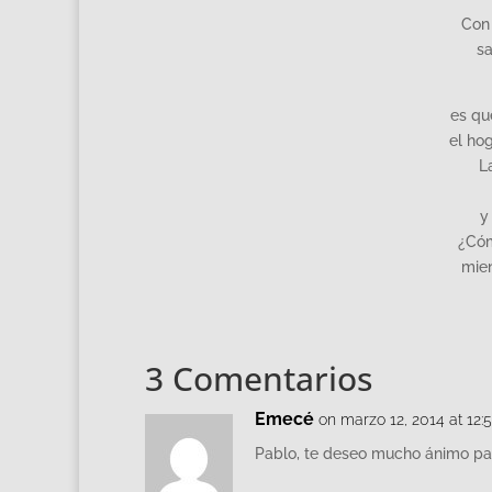
Con 
sa
es qu
el hog
L
y
¿Cóm
mien
3 Comentarios
Emecé
on marzo 12, 2014 at 12:
Pablo, te deseo mucho ánimo pa