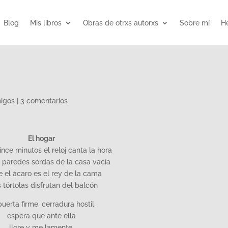
Blog
Mis libros
Obras de otrxs autorxs
Sobre mí
He
migos
|
3 comentarios
El hogar
nce minutos el reloj canta la hora
s paredes sordas de la casa vacía
 el ácaro es el rey de la cama
s tórtolas disfrutan del balcón
puerta firme, cerradura hostil,
espera que ante ella
llore y me lamente.