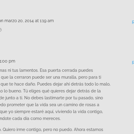
on marzo 20, 2014 at 1:19 am

11:00 pm
mas ni tus lamentos. Esa puerta cerrada puedes
os que la cerraron puede ser una muralla, pero para ti
 que te hace daño. Puedes dejar ahí detrás todo lo malo,
o lo bueno. Tú eliges qué quieres dejar detrás de la
e junto a ti. No debes lastimarte por tu pasado, sino
uedo prometer que la vida sea un camino de rosas a
que yo siempre estaré aquí, viviendo la vida contigo,
iéndote cada día como mereces.
. Quiero irme contigo, pero no puedo. Ahora estamos