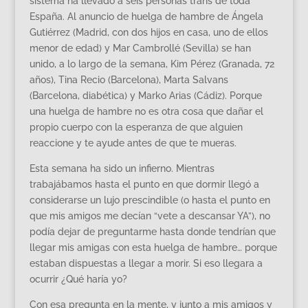
sistema ha llevado a seis personas trans de toda
España. Al anuncio de huelga de hambre de Ángela
Gutiérrez (Madrid, con dos hijos en casa, uno de ellos
menor de edad) y Mar Cambrollé (Sevilla) se han
unido, a lo largo de la semana, Kim Pérez (Granada, 72
años), Tina Recio (Barcelona), Marta Salvans
(Barcelona, diabética) y Marko Arias (Cádiz). Porque
una huelga de hambre no es otra cosa que dañar el
propio cuerpo con la esperanza de que alguien
reaccione y te ayude antes de que te mueras.
Esta semana ha sido un infierno. Mientras
trabajábamos hasta el punto en que dormir llegó a
considerarse un lujo prescindible (o hasta el punto en
que mis amigos me decían “vete a descansar YA”), no
podía dejar de preguntarme hasta donde tendrían que
llegar mis amigas con esta huelga de hambre… porque
estaban dispuestas a llegar a morir. Si eso llegara a
ocurrir ¿Qué haría yo?
Con esa pregunta en la mente, y junto a mis amigos y