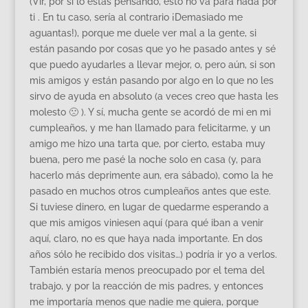
(Vir, por si lo estás pensando, esto no va para nada por
ti . En tu caso, sería al contrario ¡Demasiado me
aguantas!), porque me duele ver mal a la gente, si
están pasando por cosas que yo he pasado antes y sé
que puedo ayudarles a llevar mejor, o, pero aún, si son
mis amigos y están pasando por algo en lo que no les
sirvo de ayuda en absoluto (a veces creo que hasta les
molesto 🙁 ). Y sí, mucha gente se acordó de mi en mi
cumpleaños, y me han llamado para felicitarme, y un
amigo me hizo una tarta que, por cierto, estaba muy
buena, pero me pasé la noche solo en casa (y, para
hacerlo más deprimente aun, era sábado), como la he
pasado en muchos otros cumpleaños antes que este.
Si tuviese dinero, en lugar de quedarme esperando a
que mis amigos viniesen aquí (para qué iban a venir
aquí, claro, no es que haya nada importante. En dos
años sólo he recibido dos visitas…) podría ir yo a verlos.
También estaría menos preocupado por el tema del
trabajo, y por la reacción de mis padres, y entonces
me importaría menos que nadie me quiera, porque