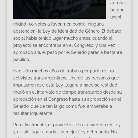
aproba
ba por
unani
midad (50 votos a favor, 1 en contra, ninguna
abstención) la Ley de Identidad de Género. El debate
social había tenido lugar mucho antes, cuando el
proyecto se encontraba en el Congreso, y una vez
aprobado ahí, el paso por el Senado parecía bastante
pacífico.
Han sido muchos años de trabajo por parte de lxs
activistas trans argentinos. Una de las personas que
impulsaron que esta Ley llegara a hacerse realidad,
murió en el intervalo de tiempo transcurrido desde su
aprobación en el Congreso hasta su aprobación en el
Senado, que de tan largo como fue, empezaba a
resultar inquietante.
Pero, finalmente, el proyecto se ha convertido en Ley,
y es, sin lugar a dudas, la mejor Ley del mundo. No