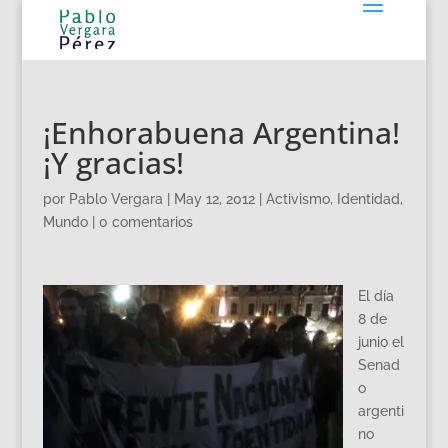
¡Enhorabuena Argentina!
¡Y gracias!
por
Pablo Vergara
|
May 12, 2012
|
Activismo
,
Identidad
,
Mundo
|
0 comentarios
El día
8 de
junio el
Senad
o
argenti
no