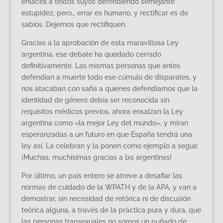
enlaces a textos suyos defendiendo semejante
estupidez, pero… errar es humano, y rectificar es de
sabios. Dejemos que rectifiquen.
Gracias a la aprobación de esta maravillosa Ley
argentina, ese debate ha quedado cerrado
definitivamente. Las mismas personas que antes
defendían a muerte todo ese cúmulo de disparates, y
nos atacaban con saña a quienes defendíamos que la
identidad de género debía ser reconocida sin
requisitos médicos previos, ahora ensalzan la Ley
argentina como «la mejor Ley del mundo», y miran
esperanzadas a un futuro en que España tendrá una
ley así. La celebran y la ponen como ejemplo a seguir.
¡Muchas, muchísimas gracias a lxs argentinxs!
Por último, un país entero se atreve a desafiar las
normas de cuidado de la WPATH y de la APA, y van a
demostrar, sin necesidad de retórica ni de discusión
teórica alguna, a través de la práctica pura y dura, que
las personas transexuales no somos un puñado de