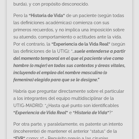
burda), y con propósito desconocido.
Pero la
“Historia de Vida”
de un paciente (según todas
las definiciones académicas) comienza con sus
primeros recuerdos, y no implica una imposición sobre
su atuendo, comportamiento o actitudes ante la vida.
Por el contrario, la
“Experiencia de la Vida Real”
(según
las definiciones de la UTIG): “…
suele entenderse a partir
del momento temporal en el que el paciente vive como
hombre (o mujer) en todos sus contextos y áreas vitales,
incluyendo el empleo del nombre masculino (o
femenino) elegido para que se le designe.”
Habría que preguntar directamente sobre el particular
a los integrantes del equipo multidisciplinar de la
UTIG-MADRID: “¿Hasta qué punto son identificables
“
Experiencia de Vida Real
”
e
“
Historia de Vida
”
?”
Por otra parte, y paralelamente, es patente un intento
(incoherente) de mantener el anterior “status” de la
“EVR”
como: 1º.- Requisito previo a las cirugías