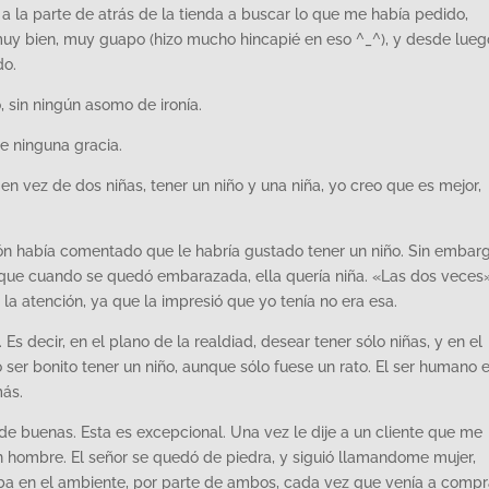
a la parte de atrás de la tienda a buscar lo que me había pedido,
y bien, muy guapo (hizo mucho hincapié en eso ^_^), y desde lueg
do.
 sin ningún asomo de ironía.
e ninguna gracia.
 en vez de dos niñas, tener un niño y una niña, yo creo que es mejor,
ón había comentado que le habría gustado tener un niño. Sin embarg
ue cuando se quedó embarazada, ella quería niña. «Las dos veces»
a atención, ya que la impresió que yo tenía no era esa.
s decir, en el plano de la realdiad, desear tener sólo niñas, y en el
 ser bonito tener un niño, aunque sólo fuese un rato. El ser humano 
más.
de buenas. Esta es excepcional. Una vez le dije a un cliente que me
 hombre. El señor se quedó de piedra, y siguió llamandome mujer,
ba en el ambiente, por parte de ambos, cada vez que venía a compr