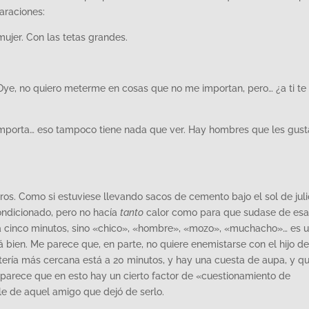
araciones:
mujer. Con las tetas grandes.
 Oye, no quiero meterme en cosas que no me importan, pero… ¿a ti te
 importa… eso tampoco tiene nada que ver. Hay hombres que les gus
s. Como si estuviese llevando sacos de cemento bajo el sol de juli
condicionado, pero no hacía
tanto
calor como para que sudase de esa
da cinco minutos, sino «chico», «hombre», «mozo», «muchacho»… es 
bien. Me parece que, en parte, no quiere enemistarse con el hijo de
retería más cercana está a 20 minutos, y hay una cuesta de aupa, y q
parece que en esto hay un cierto factor de «cuestionamiento de
e de aquel amigo que dejó de serlo.