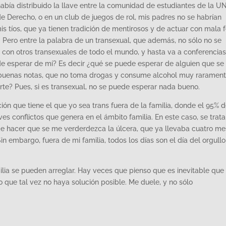
abía distribuido la llave entre la comunidad de estudiantes de la U
e Derecho, o en un club de juegos de rol, mis padres no se habrían
mis tíos, que ya tienen tradición de mentirosos y de actuar con mala f
. Pero entre la palabra de un transexual, que además, no sólo no se
 con otros transexuales de todo el mundo, y hasta va a conferencias
e esperar de mí? Es decir ¿qué se puede esperar de alguien que se
 buenas notas, que no toma drogas y consume alcohol muy rarament
te? Pues, si es transexual, no se puede esperar nada bueno.
n que tiene el que yo sea trans fuera de la familia, donde el 95% d
ves conflictos que genera en el ámbito familia. En este caso, se trat
 de hacer que se me verderdezca la úlcera, que ya llevaba cuatro m
 Sin embargo, fuera de mi familia, todos los días son el día del orgullo
lia se pueden arreglar. Hay veces que pienso que es inevitable que
 que tal vez no haya solución posible. Me duele, y no sólo