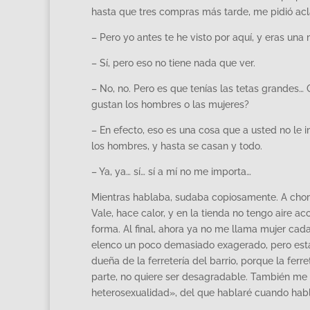
hasta que tres compras más tarde, me pidió acl
– Pero yo antes te he visto por aquí, y eras una 
– Sí, pero eso no tiene nada que ver.
– No, no. Pero es que tenías las tetas grandes…
gustan los hombres o las mujeres?
– En efecto, eso es una cosa que a usted no le
los hombres, y hasta se casan y todo.
– Ya, ya… sí… sí a mí no me importa…
Mientras hablaba, sudaba copiosamente. A chorro
Vale, hace calor, y en la tienda no tengo aire a
forma. Al final, ahora ya no me llama mujer ca
elenco un poco demasiado exagerado, pero está 
dueña de la ferretería del barrio, porque la fer
parte, no quiere ser desagradable. También me 
heterosexualidad», del que hablaré cuando habl