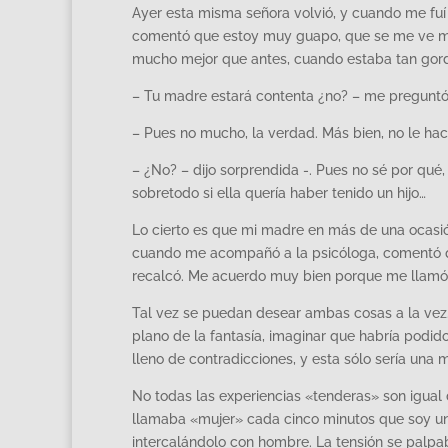
Ayer esta misma señora volvió, y cuando me fuí 
comentó que estoy muy guapo, que se me ve mu
mucho mejor que antes, cuando estaba tan gor
– Tu madre estará contenta ¿no? – me preguntó,
– Pues no mucho, la verdad. Más bien, no le hac
– ¿No? – dijo sorprendida -. Pues no sé por qué,
sobretodo si ella quería haber tenido un hijo…
Lo cierto es que mi madre en más de una ocasi
cuando me acompañó a la psicóloga, comentó q
recalcó. Me acuerdo muy bien porque me llamó l
Tal vez se puedan desear ambas cosas a la vez. E
plano de la fantasía, imaginar que habría podido
lleno de contradicciones, y esta sólo sería una 
No todas las experiencias «tenderas» son igual 
llamaba «mujer» cada cinco minutos que soy un
intercalándolo con hombre. La tensión se palpa