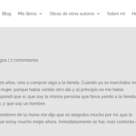
Blog
Mis libros
Obras de otrxs autorxs
Sobre mí
He
igos
|
7 comentarios
o años, vino a comprar algo a la tienda. Cuando ya se marchaba m
mujer, porque había venido otro día y al principio no me había
espondí que sí, que soy la misma persona que lleva yendo a la tienda
, y que soy un hombre.
iendome de la mano me dijo que se alegraba mucho por mí, que le
que estoy mucho mejor ahora. Inmediatamente se fue, más contenta