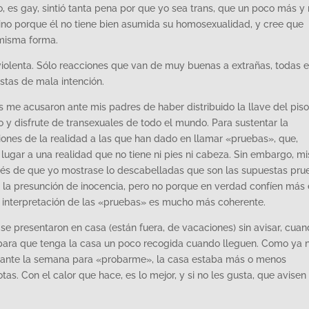
to, es gay, sintió tanta pena por que yo sea trans, que un poco más y
sino porque él no tiene bien asumida su homosexualidad, y cree que
 misma forma.
violenta. Sólo reacciones que van de muy buenas a extrañas, todas e
stas de mala intención.
s me acusaron ante mis padres de haber distribuido la llave del pis
 y disfrute de transexuales de todo el mundo. Para sustentar la
iones de la realidad a las que han dado en llamar «pruebas», que,
lugar a una realidad que no tiene ni pies ni cabeza. Sin embargo, mi
spués de que yo mostrase lo descabelladas que son las supuestas pru
 la presunción de inocencia, pero no porque en verdad confíen más
mi interpretación de las «pruebas» es mucho más coherente.
 se presentaron en casa (están fuera, de vacaciones) sin avisar, cua
para que tenga la casa un poco recogida cuando lleguen. Como ya 
ante la semana para «probarme», la casa estaba más o menos
s. Con el calor que hace, es lo mejor, y si no les gusta, que avisen