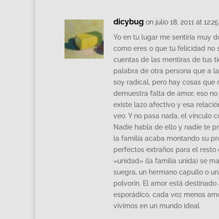
dicybug
on julio 18, 2011 at 12:2
Yo en tu lugar me sentiría muy d
como eres o que tu felicidad no 
cuentas de las mentiras de tus t
palabra de otra persona que a la
soy radical, pero hay cosas que 
demuestra falta de amor, eso no
existe lazo afectivo y esa relac
veo. Y no pasa nada, el vínculo 
Nadie habla de ello y nadie te p
la familia acaba montando su pr
perfectos extraños para el resto
«unidad» (la familia unida) se m
suegra, un hermano capullo o una
polvorín. El amor está destinado
esporádico, cada vez menos amor.
vivimos en un mundo ideal.