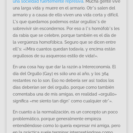
una sociedad fuertemente represiva
. Mucha gente vive
una larga vida y muere en el armario. Otr*s salen del
armario y a causa de ello viven una vida corta y difícil.
L*s que quedamos podemos estar orgullos*s de
sobrevivir sin escondernos. Por eso a l*s homófob*s les
da rabia que se celebre, porque también es el día de
la vergüenza homofóbica. Seguro que se dicen entre
ell*s: «¡Mira cuantos quedan todavía, y encima están
orgullosos de su asqueroso estilo de vida!».
En una cosa hay que dar la razón a Intereconomía. El
día del Orgullo [Gay] es sólo uno al año, y los 364
restantes no lo son. Eso no debería ser así: todos los
días deberían ser del orgullo, porque como también
comentaba una de mis amigas, en realidad «orgullo»
significa «me siento tan dign* como cualquier otr*».
En cuanto a la normalización, es un concepto un poco
problemático, porque generalmente empieza
entendiéndose como lo quería expresar mi amiga, pero
en la práctica suele terminar interpretándose como