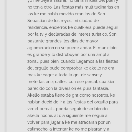
yo me dejé arrastrar, no tenia ni idea del plan y
no tenia otro. Las fiestas más multitudinarias en
las ke me habia movido eran las de San
Sebastian de los reyes, mi ciudad de
residencia, encierros ke cualkiera puede seguir
por la tv y declaradas de interes turistico. Son
bastante grandes, los dias de mayor
aglomeracion no se puede andar. El municipio
es grande y lo distrubuyen por una amplia
zona… pues bien, cuando llegamos a las fiestas
del orgullo pude comprobar ke akello no era
mas ke cager a toda la gnt de sanse y
meterlas en 4 calles. con ese percal, cualkier
parecido con la diversion es pura fantasia.
Akello estaba lleno de gnt como nosotros, ke
habian decidido ir a las fiestas del orgullo para
ver el percal…. podria seguir describiendo
akella noche, al dia siguiente me negué a
volver para jugar a ke me atracaran por un
calimocho, a intentar ke no me pisaran y a