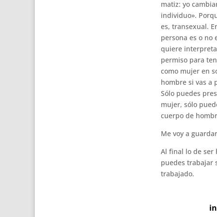
matiz: yo cambia
individuo». Porq
es, transexual. E
persona es o no e
quiere interpreta
permiso para ten
como mujer en so
hombre si vas a 
Sólo puedes pres
mujer, sólo pued
cuerpo de hombr
Me voy a guardar 
Al final lo de se
puedes trabajar s
trabajado.
i