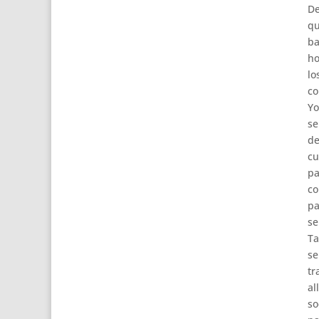
De
qu
ba
ho
lo
co
Yo
se
de
cu
pa
co
pa
se
Ta
se
tr
al
so