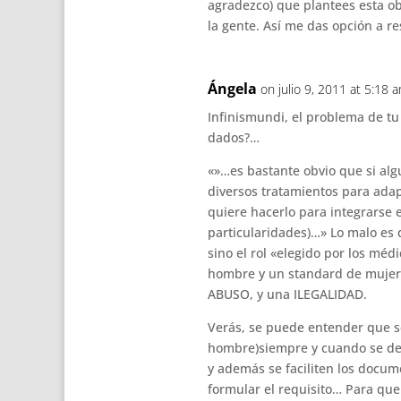
agradezco) que plantees esta ob
la gente. Así me das opción a r
Ángela
on julio 9, 2011 at 5:18 
Infinismundi, el problema de tu
dados?…
«»…es bastante obvio que si alg
diversos tratamientos para adap
quiere hacerlo para integrarse e
particularidades)…» Lo malo es q
sino el rol «elegido por los méd
hombre y un standard de mujer, 
ABUSO, y una ILEGALIDAD.
Verás, se puede entender que s
hombre)siempre y cuando se defi
y además se faciliten los docu
formular el requisito… Para que 