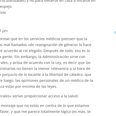
rticularidades) y no para meterse en casa a mirarse en
 espejo.
sos
07 pm
ormal que en los servicios médicos piensen que la
os mal llamados «de reasignación de género» lo hace
e acuerdo al rol elegido. Después de todo, eso es lo
a gente. Sin embargo, la Administración sirve con
rales, y actúa de acuerdo con la Ley, es decir que las
cionarios no tienen la menor relevancia a la hora de
n perjuicio de lo tocante a la libertad de cátedra, que
sde luego, las opiniones personales de un médico de la
a estar por encima de las leyes.
erales» serían proporcionar acceso a la salud.
 mensaje que no estás en contra de lo que estamos
favor, y que me parece totalmente lógico (es más, te