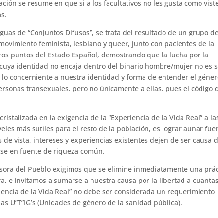
uación se resume en que si a los facultativos no les gusta como vist
as.
guas de “Conjuntos Difusos”, se trata del resultado de un grupo d
movimiento feminista, lesbiano y queer, junto con pacientes de la
os puntos del Estado Español, demostrando que la lucha por la
cuya identidad no encaja dentro del binario hombre/mujer no es s
do lo concerniente a nuestra identidad y forma de entender el géner
personas transexuales, pero no únicamente a ellas, pues el código 
cristalizada en la exigencia de la “Experiencia de la Vida Real” a la
les más sutiles para el resto de la población, es lograr aunar fue
 de vista, intereses y experiencias existentes dejen de ser causa 
rse en fuente de riqueza común.
sora del Pueblo exigimos que se elimine inmediatamente una prác
a, e invitamos a sumarse a nuestra causa por la libertad a cuanta
iencia de la Vida Real” no debe ser considerada un requerimiento
las U”T”IG’s (Unidades de género de la sanidad pública).