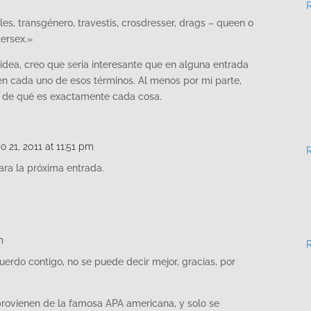
les, transgénero, travestis, crosdresser, drags – queen o
tersex.»
dea, creo que sería interesante que en alguna entrada
en cada uno de esos términos. Al menos por mi parte,
s de qué es exactamente cada cosa.
io 21, 2011 at 11:51 pm
ra la próxima entrada.
m
erdo contigo, no se puede decir mejor, gracias, por
provienen de la famosa APA americana, y solo se