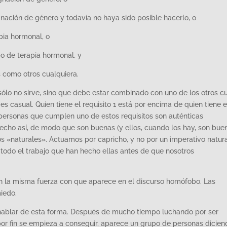
nación de género y todavía no haya sido posible hacerlo, o
pia hormonal, o
po de terapia hormonal, y
 como otros cualquiera.
i sólo no sirve, sino que debe estar combinado con uno de los otros cu
 es casual. Quien tiene el requisito 1 está por encima de quien tiene e
s personas que cumplen uno de estos requisitos son auténticas
hecho así, de modo que son buenas (y ellos, cuando los hay, son buen
s «naturales». Actuamos por capricho, y no por un imperativo natur
todo el trabajo que han hecho ellas antes de que nosotros
con la misma fuerza con que aparece en el discurso homófobo. Las
iedo.
 hablar de esta forma. Después de mucho tiempo luchando por ser
or fin se empieza a conseguir, aparece un grupo de personas dicien