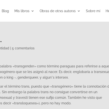
Blog
Mis libros
Obras de otrxs autorxs
Sobre mí
He
.
ntidad
|
5 comentarios
la palabra «transgender» como término paraguas para referirse a aque
ogénero que se les asignó al nacer. Es decir, englobaría a transexua
n o king -, genderqueer, y algun*s intersex.
izar el término trans, puesto que «transgénero» tiene la connotación 
. Sin embargo la palabra trans no consigue convertirse en un
sexual y travesti tienen ese sufijo común. También he visto que
es decir «transloquesea»), pero no hay modo.