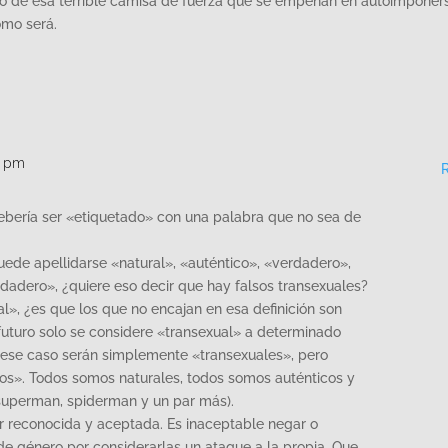
ro de esa terrible camisa de fuerza que se empeñan en autoimponer
ómo será.
5 pm
ebería ser «etiquetado» con una palabra que no sea de
ede apellidarse «natural», «auténtico», «verdadero»,
erdadero», ¿quiere eso decir que hay falsos transexuales?
al», ¿es que los que no encajan en esa definición son
futuro solo se considere «transexual» a determinado
n ese caso serán simplemente «transexuales», pero
cos». Todos somos naturales, todos somos auténticos y
superman, spiderman y un par más).
er reconocida y aceptada. Es inaceptable negar o
de género por considerarlas un ataque a la propia. Que