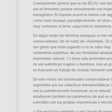
Curiosamente, parece que en los EE.UU. ese tér
uso el femenino, porque normalmente son mujeres
transgénero. En España ocurre lo mismo con algun
como trans (aunque, paradójicamente, en otras 
muy contentas el lema «aquí está la resistencia 
De algún modo los términos paraguas se han ido 
conservadoras), de un matiz de «falsedad». Es de
son gente que están jugando a no se sabe muy b
sentimiento auténtico, de una feminidad absolut
importante, natural… l*s trans sólo pretenden pro
no son auténticas mujeres u hombres, sino un gr
se buscarán un trabajo de verdad, formarán una 
De este modo, las transexuales conservadoras t
esgrimidos por los colectivos homotrasfóbicos. 
sea la auténticamente transexual, no es natural 
establecen también los parámetros de qué es na
coinciden con sus propias experiencias y neces
1. Que se hayan sometido a una cirugía de reasi