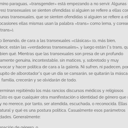
mino paraguas, «transgender» está empezando a no servir. Algunas 
) transexuales se sienten ofendidas si alguien se refiere a ellas c
as transexuales, que se sienten ofendidas si alguien se refiere a el
ocasiones ellas mismas usan la palabra «trans» como lema, y corea
trans»).
llenando, de cara a las transexuales «clásicas» (o, más bien,
cir, están las «verdaderas transexuales», y luego están l*s trans, q
ien qué. Mientras que las transexuales son presa de un profundo
amente genuina, incontestable, sin matices, y, sobretodo y muy
vocar y hacer política de cara a la galería. Ni sufren, ni padecen, p
upito de alborotador*s que un día se cansarán, se quitarán la másca
familia, crecerán y se olvidarán de todo.
erminan repitiéndo los más rancios discursos médicos y religiosos
Esto es que cualquier otra manifestación o identidad de género que
y no merece, por tanto, ser atendida, escuchada, o reconocida. Ellas
tural y qué es una postura política. Casualmente esos parámetros
idades. Generalmente:
gnación de género, o