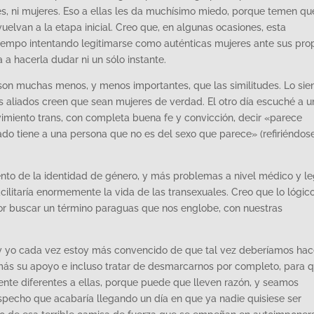
s, ni mujeres. Eso a ellas les da muchísimo miedo, porque temen qu
elvan a la etapa inicial. Creo que, en algunas ocasiones, esta
iempo intentando legitimarse como auténticas mujeres ante sus pro
a hacerla dudar ni un sólo instante.
son muchas menos, y menos importantes, que las similitudes. Lo sie
ios aliados creen que sean mujeres de verdad. El otro día escuché a u
imiento trans, con completa buena fe y convicción, decir «parece
ado tiene a una persona que no es del sexo que parece» (refiriéndos
o de la identidad de género, y más problemas a nivel médico y le
acilitaría enormemente la vida de las transexuales. Creo que lo lógic
or buscar un término paraguas que nos englobe, con nuestras
 y yo cada vez estoy más convencido de que tal vez deberíamos hac
 más su apoyo e incluso tratar de desmarcarnos por completo, para 
e diferentes a ellas, porque puede que lleven razón, y seamos
specho que acabaría llegando un día en que ya nadie quisiese ser