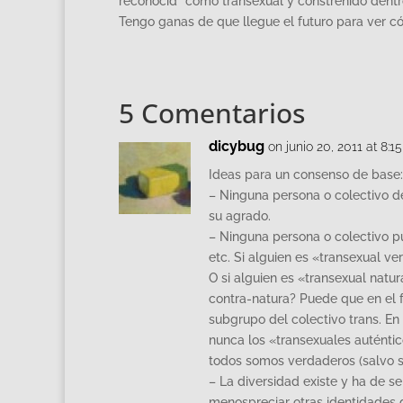
reconocid* como transexual y constreñido dent
Tengo ganas de que llegue el futuro para ver c
5 Comentarios
dicybug
on junio 20, 2011 at 8:1
Ideas para un consenso de base:
– Ninguna persona o colectivo d
su agrado.
– Ninguna persona o colectivo pu
etc. Si alguien es «transexual v
O si alguien es «transexual natur
contra-natura? Puede que en el 
subgrupo del colectivo trans. E
nunca los «transexuales auténti
todos somos verdaderos (salvo 
– La diversidad existe y ha de s
menospreciar otras identidades 