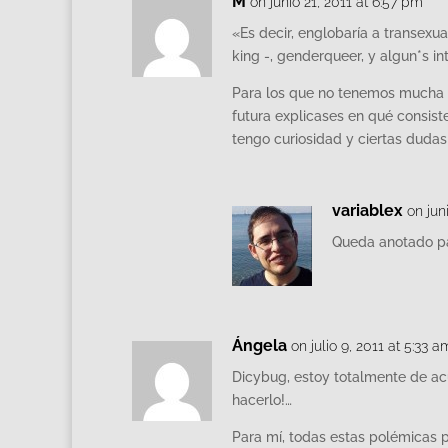
M
on junio 21, 2011 at 6:57 pm
«Es decir, englobaría a transexua
king -, genderqueer, y algun*s in
Para los que no tenemos mucha i
futura explicases en qué consist
tengo curiosidad y ciertas duda
variablex
on jun
Queda anotado pa
Ángela
on julio 9, 2011 at 5:33 a
Dicybug, estoy totalmente de acu
hacerlo!…
Para mí, todas estas polémicas 