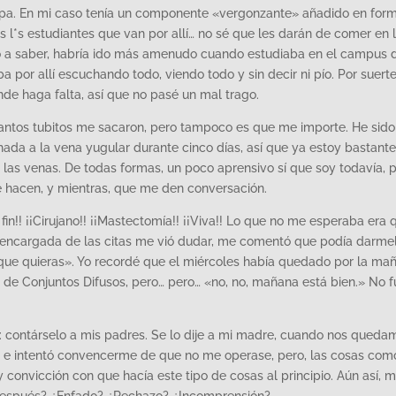
a ropa. En mi caso tenía un componente «vergonzante» añadido en for
*s estudiantes que van por allí… no sé que les darán de comer en 
go a saber, habría ido más amenudo cuando estudiaba en el campus 
por allí escuchando todo, viendo todo y sin decir ni pío. Por suerte
 haga falta, así que no pasé un mal trago.
cuantos tubitos me sacaron, pero tampoco es que me importe. He sido
ada a la vena yugular durante cinco días, así que ya estoy bastante
las venas. De todas formas, un poco aprensivo sí que soy todavía, 
me hacen, y mientras, que me den conversación.
r fin!! ¡¡Cirujano!! ¡¡Mastectomía!! ¡¡Viva!! Lo que no me esperaba era 
la encargada de las citas me vió dudar, me comentó que podía darme
s que quieras». Yo recordé que el miércoles había quedado por la ma
 de Conjuntos Difusos, pero… pero… «no, no, mañana está bien.» No f
re: contárselo a mis padres. Se lo dije a mi madre, cuando nos queda
e e intentó convencerme de que no me operase, pero, las cosas com
 convicción con que hacía este tipo de cosas al principio. Aún así, 