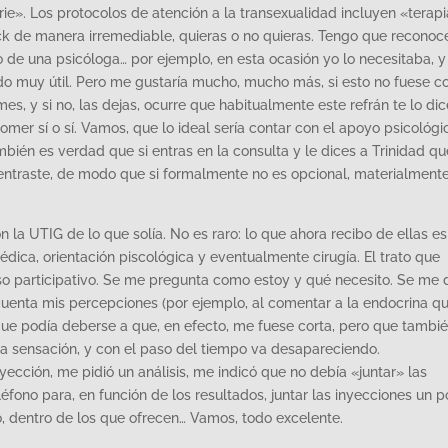
erie». Los protocolos de atención a la transexualidad incluyen «terapi
ck de manera irremediable, quieras o no quieras. Tengo que reconoc
 de una psicóloga… por ejemplo, en esta ocasión yo lo necesitaba, y
ado muy útil. Pero me gustaría mucho, mucho más, si esto no fuese 
mes, y si no, las dejas, ocurre que habitualmente este refrán te lo dic
mer sí o sí. Vamos, que lo ideal sería contar con el apoyo psicológi
ambién es verdad que si entras en la consulta y le dices a Trinidad qu
o entraste, de modo que si formalmente no es opcional, materialmente
a UTIG de lo que solía. No es raro: lo que ahora recibo de ellas es
médica, orientación piscológica y eventualmente cirugía. El trato que
so participativo. Se me pregunta como estoy y qué necesito. Se me 
 cuenta mis percepciones (por ejemplo, al comentar a la endocrina q
que podía deberse a que, en efecto, me fuese corta, pero que tambi
esa sensación, y con el paso del tiempo va desapareciendo.
cción, me pidió un análisis, me indicó que no debía «juntar» las
éfono para, en función de los resultados, juntar las inyecciones un p
, dentro de los que ofrecen… Vamos, todo excelente.