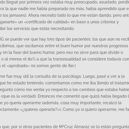
ndo llegué por primera vez estaba muy preocupado, asustado, perdi
para la que nadie me había preparado (es más, había aprendido que 
e los jamases). Ahora necesito todo lo que me están dando, pero ant
ganarte» un «certificado de calidad» en base a unos criterios y
ir los servicios que estás necesitando.
TIG se puede ver que hay tres tipos de pacientes: los que aún no rec
o recibimos, que oscilamos entre el buen humor por nuestros progresos 
toy en la fase del bueno humor, pero eso no sirve para que olvide o
o, o al menos el 80% a que la transexualidad se considere todavía c
 el «aprobado» no somos gente de fiar.)
e fue muy útil la consulta de la psicóloga. Luego, pasé a ver a la
 que he estado teniendo, comentamos como me iba llendo el tratami
preguntó cómo me sentía yo respecto a los cambios que estaba habi
o (que es la verdad). Entonces me comentó que quizá había llegado 
que yo quería operarme (además, cosa muy importante, recalcó la
ectamente «¿quieres operarte?»). Como yo sí quiero operarme, me fa
a que, por si otros pacientes de MªCruz Almaraz se lo están pregunt