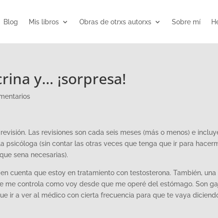
Blog
Mis libros
Obras de otrxs autorxs
Sobre mí
He
crina y… ¡sorpresa!
mentarios
revisión. Las revisiones son cada seis meses (más o menos) e incluy
la psicóloga (sin contar las otras veces que tenga que ir para hacer
 que sena necesarias).
do en cuenta que estoy en tratamiento con testosterona. También, una
 que me controla como voy desde que me operé del estómago. Son ga
e ir a ver al médico con cierta frecuencia para que te vaya diciend