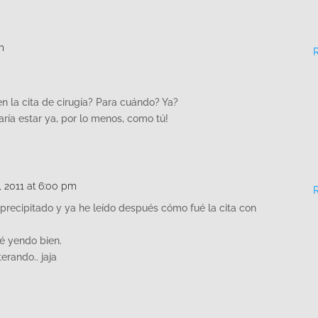
m
en la cita de cirugía? Para cuándo? Ya?
ría estar ya, por lo menos, como tú!
3, 2011 at 6:00 pm
precipitado y ya he leído después cómo fué la cita con
é yendo bien.
erando.. jaja