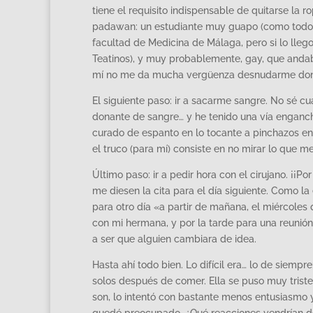
tiene el requisito indispensable de quitarse l
padawan: un estudiante muy guapo (como todos l
facultad de Medicina de Málaga, pero si lo lle
Teatinos), y muy probablemente, gay, que andaba 
mí no me da mucha vergüenza desnudarme donde
El siguiente paso: ir a sacarme sangre. No sé 
donante de sangre… y he tenido una vía enganch
curado de espanto en lo tocante a pinchazos en 
el truco (para mí) consiste en no mirar lo que 
Último paso: ir a pedir hora con el cirujano. ¡¡Po
me diesen la cita para el día siguiente. Como 
para otro día «a partir de mañana, el miércole
con mi hermana, y por la tarde para una reunión
a ser que alguien cambiara de idea.
Hasta ahí todo bien. Lo difícil era… lo de siemp
solos después de comer. Ella se puso muy trist
son, lo intentó con bastante menos entusiasmo y