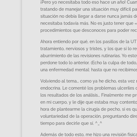
¡Pero yo necesitaba todo eso hace un año! Cua
tratando de manejar una situación muy difícil 
situación no debía llegar a darse nunca jamás d
necesitaba todavía más. No es justo tener que «
procedimientos que desconoces para poder recib
Ahora entiendo por qué, en los pasillos de la U
tratamiento, nerviosos y tristes, y los que sí l
aburrimiento de las revisiones rutinarias. Yo es
perdone todo lo anterior. (Echo la culpa de tod
una enfermedad mental: hasta que no recibimos
Volviendo al tema… como ya he dicho, esta vez m
endocrina. Le comenté los problemas ulceriles
los resultados de los análisis… Finalmente me 
en mi cuerpo, y le dije que estaba muy content
hora de plantearme la cirugía de pecho, si es 
voluntariedad de la operación, preguntando dir
tiempo para decirle que sí. ^_^
Además de todo esto, me hizo una revisión físic