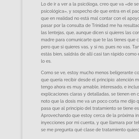
Lo de ir a ver a la psicóloga, creo que va «de s
psicológica», y sospecho de que entra en el pa
que en realidad no está mal contar con el apoyo
pasar por la consulta de Trinidad me ha result
las lentejas, que, aunque dicen si quieres las co
madre para comunicarte que te las tienes que co
pero que si quieres vas, y si no, pues no vas. T
estás bien, saldrás de allí casi tan rápido com
lo es.
Como se ve, estoy mucho menos beligerante con l
que quería recibir desde el principio: atención 
tengo ahora es muy amable, interesado, e inclu
explicaciones claras y detalladas, se tienen en
noto que la dosis me va un poco corta me dijo 
pasa que al principio del tratamiento se tiene 
Aprovechando que estoy cerca de la próxima inye
inyecciones por mi cuenta, y que llamara por tel
se me pregunta qué clase de tratamiento quiero