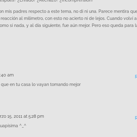
después? ¿Enfado? ¿Rechazo? ¿Incomprensión?
n mis padres respecto a este tema, no di ni una. Parece mentira que
eacción al milímetro, con esto no acierto ni de lejos. Cuando volví a
como si nada, y al día siguiente, fue aún mejor. Pero eso queda para l
2:40 am
 que en tu casa lo vayan tomando mejor
zo 15, 2011 at 5:28 pm
uapísima ^_^