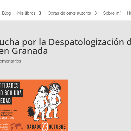
Blog
Mis libros
Obras de otrxs autorxs
Sobre mí
He
Lucha por la Despatologización 
 en Granada
comentarios