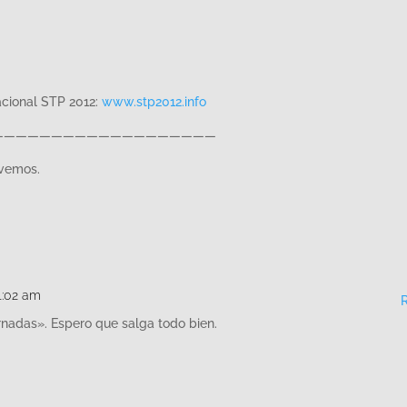
cional STP 2012:
www.stp2012.info
———————————————————
s vemos.
1:02 am
nadas». Espero que salga todo bien.