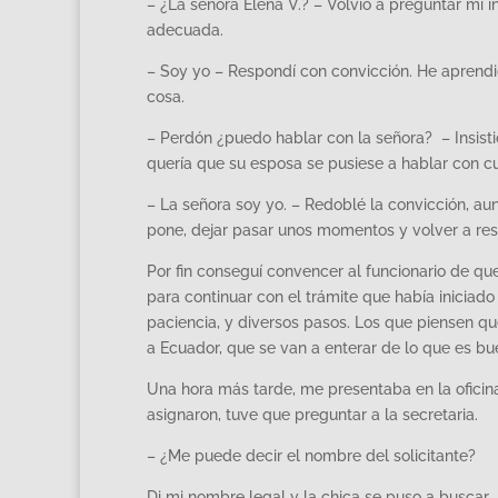
– ¿La señora Elena V.? – Volvió a preguntar mi i
adecuada.
– Soy yo – Respondí con convicción. He aprendi
cosa.
– Perdón ¿puedo hablar con la señora? – Insisti
quería que su esposa se pusiese a hablar con c
– La señora soy yo. – Redoblé la convicción, au
pone, dejar pasar unos momentos y volver a re
Por fin conseguí convencer al funcionario de qu
para continuar con el trámite que había iniciad
paciencia, y diversos pasos. Los que piensen qu
a Ecuador, que se van a enterar de lo que es bu
Una hora más tarde, me presentaba en la oficin
asignaron, tuve que preguntar a la secretaria.
– ¿Me puede decir el nombre del solicitante?
Di mi nombre legal y la chica se puso a buscar.