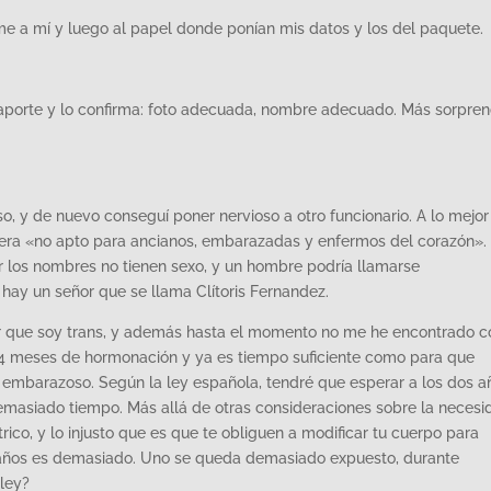
e a mí y luego al papel donde ponían mis datos y los del paquete.
aporte y lo confirma: foto adecuada, nombre adecuado. Más sorpre
o, y de nuevo conseguí poner nervioso a otro funcionario. A lo mejor
iera «no apto para ancianos, embarazadas y enfermos del corazón».
 los nombres no tienen sexo, y un hombre podría llamarse
ay un señor que se llama Clítoris Fernandez.
r que soy trans, y además hasta el momento no me he encontrado c
 4 meses de hormonación y ya es tiempo suficiente como para que
embarazoso. Según la ley española, tendré que esperar a los dos a
masiado tiempo. Más allá de otras consideraciones sobre la necesi
rico, y lo injusto que es que te obliguen a modificar tu cuerpo para
s años es demasiado. Uno se queda demasiado expuesto, durante
ley?