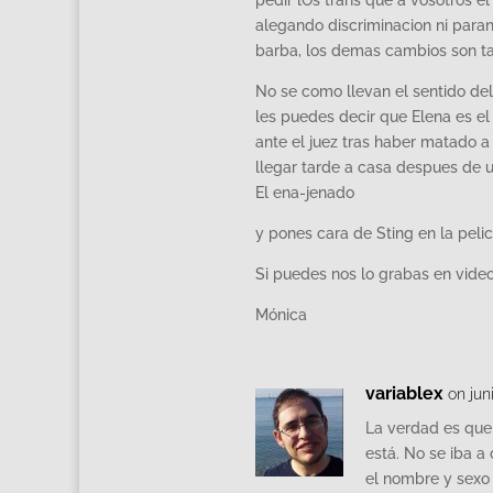
pedir lOs trans que a vosotros e
alegando discriminacion ni paran
barba, los demas cambios son ta
No se como llevan el sentido del
les puedes decir que Elena es e
ante el juez tras haber matado 
llegar tarde a casa despues de u
El ena-jenado
y pones cara de Sting en la peli
Si puedes nos lo grabas en vide
Mónica
variablex
on jun
La verdad es que 
está. No se iba a
el nombre y sexo 