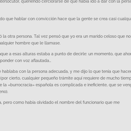
nterlocutor, queriendo cerciorarse de que había ido a dar con la per
do que hablar con convicción hace que la gente se crea casi cualqu
ó la otra persona. Tal vez pensó que yo era un marido celoso que no
ualquier hombre que le llamase.
nque a esas alturas estaba a punto de decirle: un momento, que aho
sponder con voz aflautada…
e hablaba con la persona adecuada, y me dijo lo que tenía que hace
o (por cierto, cualquier pequeño trámite aquí requiere de mucho tiem
e la «burrocracia» española es complicada e ineficiente, que se ve
eno).
a, pero como había olvidado el nombre del funcionario que me