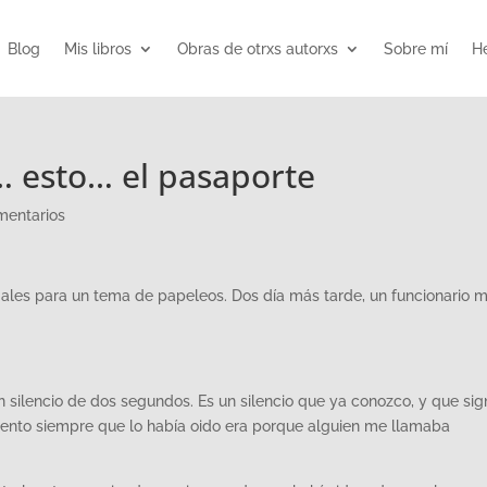
Blog
Mis libros
Obras de otrxs autorxs
Sobre mí
He
 esto… el pasaporte
mentarios
ales para un tema de papeleos. Dos día más tarde, un funcionario 
 un silencio de dos segundos. Es un silencio que ya conozco, y que sign
nto siempre que lo había oido era porque alguien me llamaba