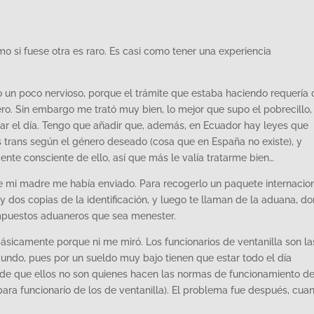
mo si fuese otra es raro. Es casi como tener una experiencia
o un poco nervioso, porque el trámite que estaba haciendo requería
ero. Sin embargo me trató muy bien, lo mejor que supo el pobrecillo,
ar el día. Tengo que añadir que, además, en Ecuador hay leyes que
as trans según el género deseado (cosa que en España no existe), y
nte consciente de ello, así que más le valía tratarme bien…
e mi madre me había enviado. Para recogerlo un paquete internacion
n y dos copias de la identificación, y luego te llaman de la aduana, d
 impuestos aduaneros que sea menester.
básicamente porque ni me miró. Los funcionarios de ventanilla son la
ndo, pues por un sueldo muy bajo tienen que estar todo el día
de que ellos no son quienes hacen las normas de funcionamiento de
 para funcionarío de los de ventanilla). El problema fue después, cua