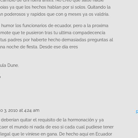
l cambio de dni fuera antes. No creo que salte nadie
oias ya que los hechos hablan por si solos. Quitando la
n poderosos y rapidos que con 9 meses ya os valdria.
 humor los funcionarios de ecuador, pero a la proxima
l mote que te pusieron tras tu ultima compadecencia
a tus padres por haberte hecho demasiadas preguntas al
na noche de fiesta. Desde ese dia eres
cula Dune.
o
io 3, 2010 at 4:24 am
deberían quitar el requisito de la hormonación y ya
 caer el mundo ni nada de eso si cada cual pudiese tener
legal que le viniese en gana. De hecho aquí en Ecuador