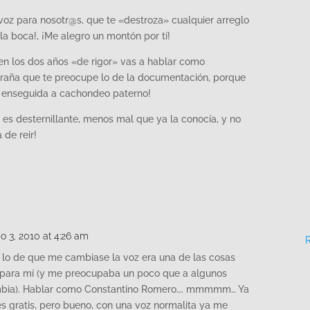
 voz para nosotr@s, que te «destroza» cualquier arreglo
 la boca!, ¡Me alegro un montón por tí!
en los dos años «de rigor» vas a hablar como
raña que te preocupe lo de la documentación, porque
ar enseguida a cachondeo paterno!
 es desternillante, menos mal que ya la conocía, y no
de reir!
io 3, 2010 at 4:26 am
 lo de que me cambiase la voz era una de las cosas
para mí (y me preocupaba un poco que a algunos
ambia). Hablar como Constantino Romero…. mmmmm… Ya
 es gratis, pero bueno, con una voz normalita ya me