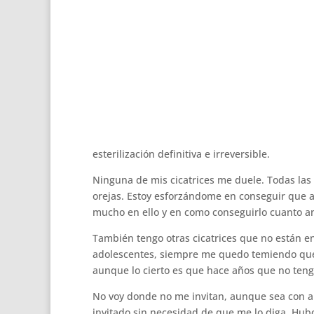
esterilización definitiva e irreversible.
Ninguna de mis cicatrices me duele. Todas las 
orejas. Estoy esforzándome en conseguir que a
mucho en ello y en como conseguirlo cuanto a
También tengo otras cicatrices que no están e
adolescentes, siempre me quedo temiendo que
aunque lo cierto es que hace años que no teng
No voy donde no me invitan, aunque sea con a
invitado sin necesidad de que me lo diga. Hub