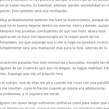
no se notan mucho. Es habitual, además, perder sensibilidad en e
pezón. Esto también será una mutilación.
Muy probablemente también me haré la histerectomía, porque di
que no es bueno dejarse dentro los ovarios, útero y demás, aunqu
tampoco hay pruebas concluyentes de que sea malo. Ahora esta
operación se hace con laparoscopia en la mayor parte de los
hospitales, así que supongo que si me la hago no quedará cicatriz
Simplemente será una mutilación más para la lista, además de la
cicactrices pasadas han sido necesarias y buscadas, excepto las de
lgunas de las cicatrices que aún no tengan, se hagan realidad. Pi
ntes. Supongo que soy un poquito raro.
n el cuerpo. Una de ellas me pica cuando me cruzo con una pandil
 me insulten, como lo hacían cuando yo mismo era adolescente,
o problemas, y ni siquiera me miran.
lguien con quien tengo suficiente confianza como para saber que 
o un tiempo en el que, aunque me invitasen, en realidad nadie qu