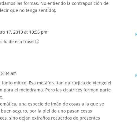
damos las formas. No entiendo la contraposición de
decir que no tenga sentido).
ero 17, 2010 at 10:55 pm
 lo de esa frase 🙂
t 8:34 am
 tanto mítico. Esa metáfora tan quirúrjica de «tengo el
en para el melodrama. Pero las cicatrices forman parte
e.
emática, una especie de imán de cosas a la que se
A buen seguro, por la piel de uno pasan cosas
ces, sino dejan extraños recuerdos de presentes