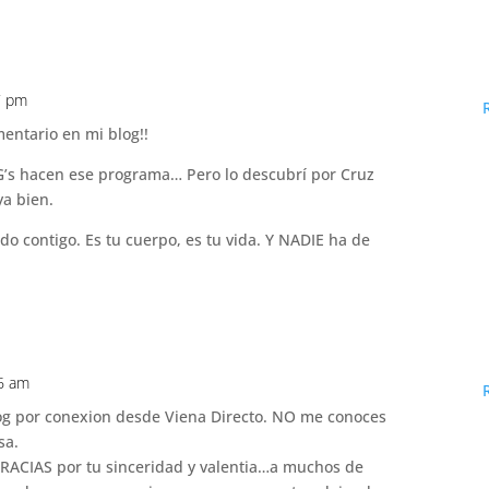
7 pm
mentario en mi blog!!
G’s hacen ese programa… Pero lo descubrí por Cruz
ya bien.
ido contigo. Es tu cuerpo, es tu vida. Y NADIE ha de
16 am
log por conexion desde Viena Directo. NO me conoces
sa.
RACIAS por tu sinceridad y valentia…a muchos de