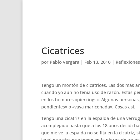
Cicatrices
por
Pablo Vergara
|
Feb 13, 2010
|
Reflexiones
Tengo un montón de cicatrices. Las dos más ant
cuando yo aún no tenía uso de razón. Estas per
en los hombres «piercings». Algunas personas,
pendientes» o «vaya mariconada». Cosas así.
Tengo una cicatriz en la espalda de una verru
acomplejado hasta que a los 18 años decidí ha
que me ve la espalda no se fija en la cicatriz, 
igual que otra que tengo en la pierna de un pel