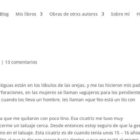
Blog
Mis libros
Obras de otrxs autorxs
Sobre mí
H
|
13 comentarios
iguas están en los lóbulos de las orejas, y me las hicieron mis pa
foraciones, en las mujeres se llaman «agujeros para los pendiente
 cuando los lleva un hombre, les llaman «que feo está un tío con
ga que me quitaron con poco tino. Esa cicatriz me tuvo muy
cerme un tatuaje cerca. Desde entonces estoy seguro de que la ge
sino en el tatuaje. Esta cicatriz es de cuando tenía unos 15 – 16 años
ito al que le dio por crecer hacia dentro, y que me quitó el mismo