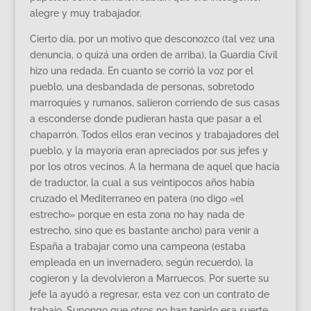
alegre y muy trabajador.
Cierto día, por un motivo que desconozco (tal vez una
denuncia, o quizá una orden de arriba), la Guardia Civil
hizo una redada. En cuanto se corrió la voz por el
pueblo, una desbandada de personas, sobretodo
marroquíes y rumanos, salieron corriendo de sus casas
a esconderse donde pudieran hasta que pasar a el
chaparrón. Todos ellos eran vecinos y trabajadores del
pueblo, y la mayoría eran apreciados por sus jefes y
por los otros vecinos. A la hermana de aquel que hacía
de traductor, la cual a sus veintipocos años había
cruzado el Mediterraneo en patera (no digo «el
estrecho» porque en esta zona no hay nada de
estrecho, sino que es bastante ancho) para venir a
España a trabajar como una campeona (estaba
empleada en un invernadero, según recuerdo), la
cogieron y la devolvieron a Marruecos. Por suerte su
jefe la ayudó a regresar, esta vez con un contrato de
trabajo. Supongo que otros no han tenido esa suerte.