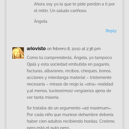
Ahora soy yo la que te pide perdón a ti por
el mitin. Un saludo cariñoso.
Ángela.
Reply
ariovisto
on febrero 8, 2010 at 2:36 pm
Como tú comprenderás, Ángela, yo tampoco.
Ojalá y esta sociedad embutida en pagarés,
facturas, albaranes, recibos, cheques, bonos,
acciones y mierdanga material – tristemente
necesaria – mirase de reojo la «otra» realidad
y,al menos, tuviese(mos) vergüenza ajena de
ver tanta miseria.
Se trataba de un argumento «ad maximum».
Por cada niño que muriese dehambre debería
haber cien adultos recibiendo hostias. Creéme,
pero está el puto pero…