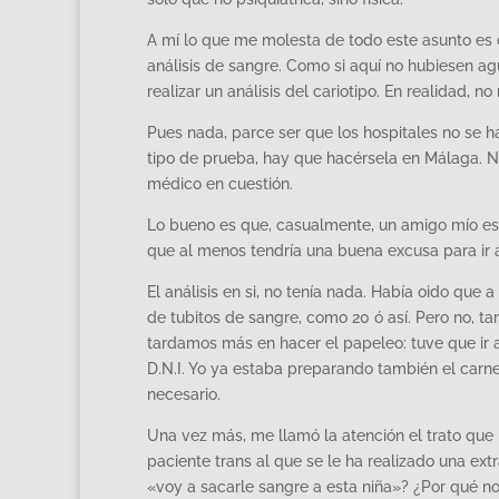
A mí lo que me molesta de todo este asunto es
análisis de sangre. Como si aquí no hubiesen a
realizar un análisis del cariotipo. En realidad, 
Pues nada, parce ser que los hospitales no se h
tipo de prueba, hay que hacérsela en Málaga. No
médico en cuestión.
Lo bueno es que, casualmente, un amigo mío es
que al menos tendría una buena excusa para ir a 
El análisis en si, no tenía nada. Había oido que
de tubitos de sangre, como 20 ó así. Pero no, ta
tardamos más en hacer el papeleo: tuve que ir a 
D.N.I. Yo ya estaba preparando también el carnet 
necesario.
Una vez más, me llamó la atención el trato que
paciente trans al que se le ha realizado una ext
«voy a sacarle sangre a esta niña»? ¿Por qué no