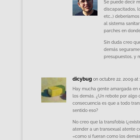
Se puede decir má
discapacitados, l
etc…) deberíamos
al sistema sanita
parches en donde
Sin duda creo que
demás segurament
presupuestos, y m
dicybug
on octubre 22, 2009 at
Hay mucha gente amargada en el
los demás. ¿Un rebote por algo q
consecuencia es que a todo tran
sentido eso?
No creo que la transfobia (¿exis
atender a un transexual atente c
«como si fueran como los demás»