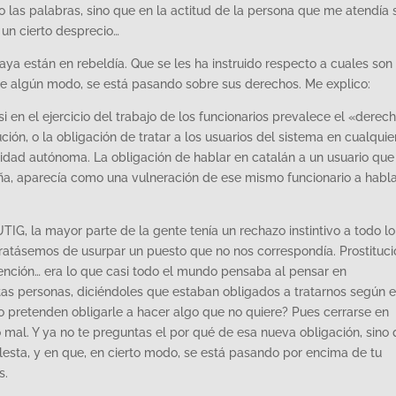
 las palabras, sino que en la actitud de la persona que me atendía 
 un cierto desprecio…
aya están en rebeldía. Que se les ha instruido respecto a cuales son
 de algún modo, se está pasando sobre sus derechos. Me explico:
 en el ejercicio del trabajo de los funcionarios prevalece el «derec
ución, o la obligación de tratar a los usuarios del sistema en cualquie
nidad autónoma. La obligación de hablar en catalán a un usuario que
aluña, aparecía como una vulneración de ese mismo funcionario a habl
IG, la mayor parte de la gente tenía un rechazo instintivo a todo lo
tratásemos de usurpar un puesto que no nos correspondía. Prostituci
tención… era lo que casi todo el mundo pensaba al pensar en
tas personas, diciéndoles que estaban obligados a tratarnos según e
 pretenden obligarle a hacer algo que no quiere? Pues cerrarse en
 mal. Y ya no te preguntas el por qué de esa nueva obligación, sino 
esta, y en que, en cierto modo, se está pasando por encima de tu
s.