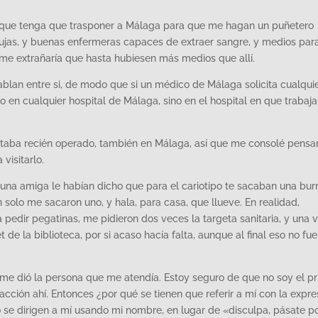
 que tenga que trasponer a Málaga para que me hagan un puñetero
gujas, y buenas enfermeras capaces de extraer sangre, y medios par
no me extrañaría que hasta hubiesen más medios que allí.
ablan entre si, de modo que si un médico de Málaga solicita cualqui
 en cualquier hospital de Málaga, sino en el hospital en que trabaja
taba recién operado, también en Málaga, así que me consolé pens
visitarlo.
 a una amiga le habían dicho que para el cariotipo te sacaban una bur
n solo me sacaron uno, y hala, para casa, que llueve. En realidad,
pedir pegatinas, me pidieron dos veces la targeta sanitaria, y una v
de la biblioteca, por si acaso hacía falta, aunque al final eso no fue
 me dió la persona que me atendía. Estoy seguro de que no soy el p
racción ahí. Entonces ¿por qué se tienen que referir a mí con la expre
 se dirigen a mí usando mi nombre, en lugar de «disculpa, pásate p