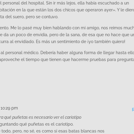
 personal del hospital. Sin ir más lejos, ella había escuchado a un
itación en la que están los dos chicos que operaron ayer». Y le dier
ita del suero, pero se contuvo.
tento. Me lo pasé muy bien hablando con mi amigo, nos reimos much
 da un poco de envidia, pero de la sana, de esa que no hace que u
urra al envidiado. Es más un sentimiento de ¡yo también quiero!
al personal médico. Debería haber alguna forma de llegar hasta ello
, aproveche el tiempo que tienen que hacerme pruebas para pregunt
t 10:29 pm
a qué puñetas es necesario ver el cariotipo
untando qué puñetas es el cariotipo.
 todo, pero, no sé, es como si esas batas blancas nos