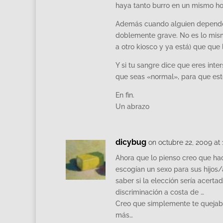
haya tanto burro en un mismo ho
Además cuando alguien depende de
doblemente grave. No es lo mism
a otro kiosco y ya está) que que
Y si tu sangre dice que eres inte
que seas «normal», para que esté
En fin.
Un abrazo
dicybug
on octubre 22, 2009 at
Ahora que lo pienso creo que h
escogían un sexo para sus hijos/
saber si la elección sería acer
discriminación a costa de …
Creo que simplemente te quejab
más…