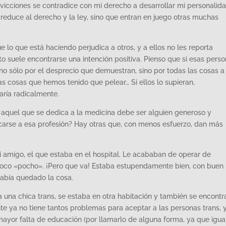
vicciones se contradice con mi derecho a desarrollar mi personalida
educe al derecho y la ley, sino que entran en juego otras muchas
 lo que está haciendo perjudica a otros, y a ellos no les reporta
to suele encontrarse una intención positiva. Pienso que si esas pers
 no sólo por el desprecio que demuestran, sino por todas las cosas a
as cosas que hemos tenido que pelear… Si ellos lo supieran,
aría radicalmente.
 aquel que se dedica a la medicina debe ser alguien generoso y
carse a esa profesión? Hay otras que, con menos esfuerzo, dan más
mi amigo, el que estaba en el hospital. Le acababan de operar de
oco «pocho». ¡Pero que va! Estaba estupendamente bien, con buen
abía quedado la cosa.
a una chica trans, se estaba en otra habitación y también se encont
e ya no tiene tantos problemas para aceptar a las personas trans, 
yor falta de educación (por llamarlo de alguna forma, ya que igua