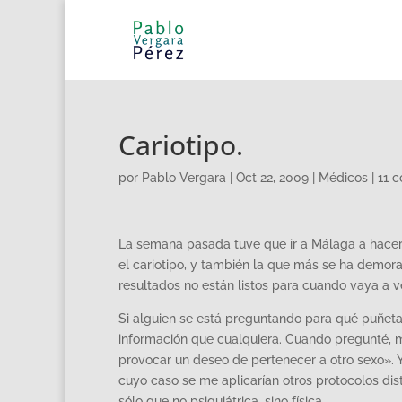
Cariotipo.
por
Pablo Vergara
|
Oct 22, 2009
|
Médicos
|
11 
La semana pasada tuve que ir a Málaga a hacerm
el cariotipo, y también la que más se ha demor
resultados no están listos para cuando vaya a v
Si alguien se está preguntando para qué puñeta
información que cualquiera. Cuando pregunté, 
provocar un deseo de pertenecer a otro sexo». 
cuyo caso se me aplicarían otros protocolos dis
sólo que no psiquiátrica, sino física.