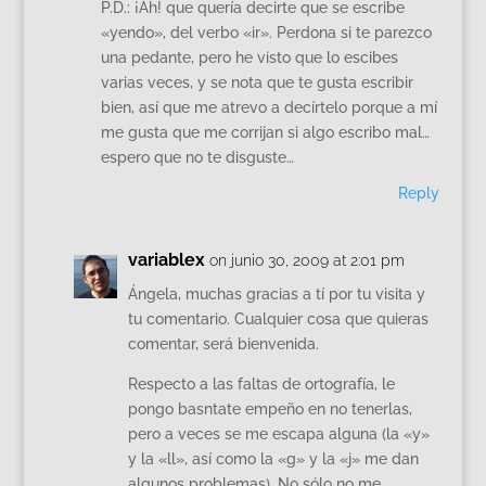
P.D.: ¡Ah! que quería decirte que se escribe
«yendo», del verbo «ir». Perdona si te parezco
una pedante, pero he visto que lo escibes
varias veces, y se nota que te gusta escribir
bien, así que me atrevo a decírtelo porque a mí
me gusta que me corrijan si algo escribo mal…
espero que no te disguste…
Reply
variablex
on junio 30, 2009 at 2:01 pm
Ángela, muchas gracias a tí por tu visita y
tu comentario. Cualquier cosa que quieras
comentar, será bienvenida.
Respecto a las faltas de ortografía, le
pongo basntate empeño en no tenerlas,
pero a veces se me escapa alguna (la «y»
y la «ll», así como la «g» y la «j» me dan
algunos problemas). No sólo no me