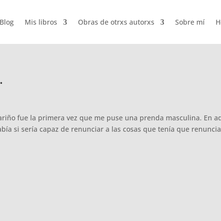
Blog
Mis libros
Obras de otrxs autorxs
Sobre mí
H
.
riño fue la primera vez que me puse una prenda masculina. En a
bía si sería capaz de renunciar a las cosas que tenía que renuncia