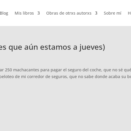
Blog
Mis libros
Obras de otrxs autorxs
Sobre mí
H
 es que aún estamos a jueves)
ar 250 machacantes para pagar el seguro del coche, que no sé qué
le peloteo de mi corredor de seguros, que no sabe donde acaba su b