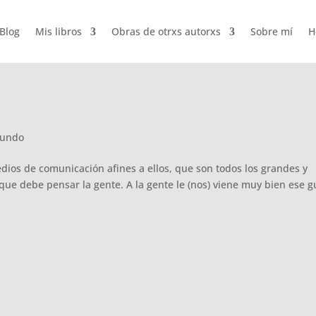
Blog
Mis libros
Obras de otrxs autorxs
Sobre mí
H
undo
medios de comunicación afines a ellos, que son todos los grandes y
ue debe pensar la gente. A la gente le (nos) viene muy bien ese g