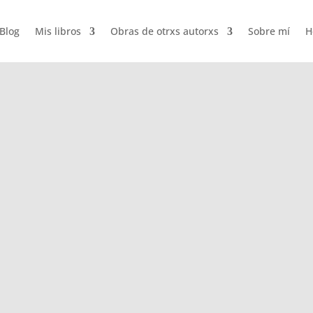
Blog
Mis libros
Obras de otrxs autorxs
Sobre mí
H