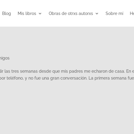
Blog
Mis libros
Obras de otrxs autorxs
Sobre mí
He
migos
lir las tres semanas desde que mis padres me echaron de casa. En 
or teléfono, y no fue una gran conversación. La primera semana fue