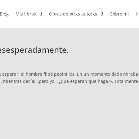
Blog
Mis libros
Obras de otrxs autorxs
Sobre mí
H
desesperadamente.
a de esperar, el hombre flipó pepinillos. En un momento dado miraba
a, mientras decía: «pero yo… ¿qué esperan que haga?». Totalmente