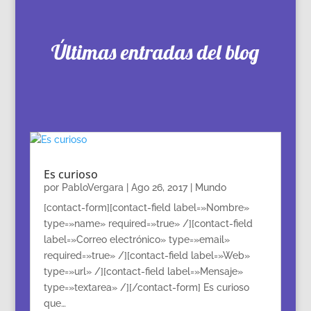
Últimas entradas del blog
Es curioso
por
PabloVergara
|
Ago 26, 2017
|
Mundo
[contact-form][contact-field label=»Nombre»
type=»name» required=»true» /][contact-field
label=»Correo electrónico» type=»email»
required=»true» /][contact-field label=»Web»
type=»url» /][contact-field label=»Mensaje»
type=»textarea» /][/contact-form] Es curioso
que…