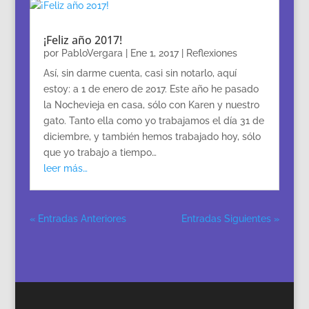
¡Feliz año 2017!
por
PabloVergara
|
Ene 1, 2017
|
Reflexiones
Así, sin darme cuenta, casi sin notarlo, aquí
estoy: a 1 de enero de 2017. Este año he pasado
la Nochevieja en casa, sólo con Karen y nuestro
gato. Tanto ella como yo trabajamos el día 31 de
diciembre, y también hemos trabajado hoy, sólo
que yo trabajo a tiempo…
leer más…
« Entradas Anteriores
Entradas Siguientes »