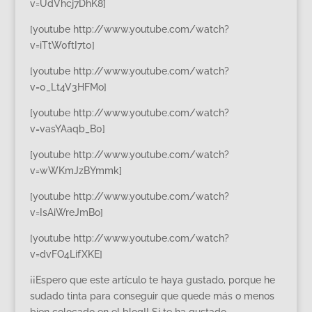
v=UdVhcj7DhK8]
[youtube http://www.youtube.com/watch?
v=iTtW0ftI7t0]
[youtube http://www.youtube.com/watch?
v=0_Lt4V3HFMo]
[youtube http://www.youtube.com/watch?
v=vasYAaqb_B0]
[youtube http://www.youtube.com/watch?
v=wWKmJzBYmmk]
[youtube http://www.youtube.com/watch?
v=IsAiWreJmBo]
[youtube http://www.youtube.com/watch?
v=dvFO4LifXKE]
¡¡Espero que este artículo te haya gustado, porque he
sudado tinta para conseguir que quede más o menos
bien colocado en el blog!! Si te ha gustado