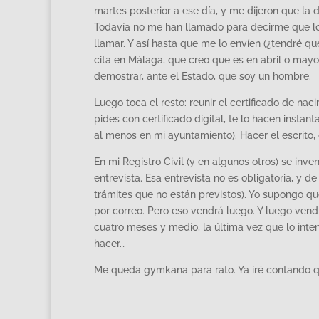
martes posterior a ese día, y me dijeron que la 
Todavía no me han llamado para decirme que lo
llamar. Y así hasta que me lo envíen (¿tendré q
cita en Málaga, que creo que es en abril o ma
demostrar, ante el Estado, que soy un hombre.
Luego toca el resto: reunir el certificado de nac
pides con certificado digital, te lo hacen insta
al menos en mi ayuntamiento). Hacer el escrito, q
En mi Registro Civil (y en algunos otros) se inv
entrevista. Esa entrevista no es obligatoria, y d
trámites que no están previstos). Yo supongo que
por correo. Pero eso vendrá luego. Y luego vendr
cuatro meses y medio, la última vez que lo inte
hacer…
Me queda gymkana para rato. Ya iré contando qu