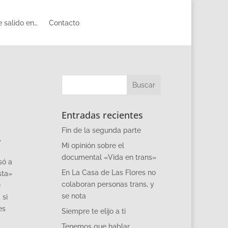
 salido en…
Contacto
Entradas recientes
Fin de la segunda parte
,
Mi opinión sobre el
documental «Vida en trans»
só a
En La Casa de Las Flores no
sta»
colaboran personas trans, y
e
se nota
 si
es
Siempre te elijo a ti
Tenemos que hablar