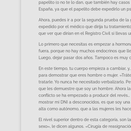
papelito (o no te lo dan, que también hay casos
España, ya que el papelito debe expedirlo un psi
Ahora, puedes ir a por la segunda prueba de la
expedido por el médico que dirija tu tratamient
que ver que dirían en el Registro Civil si llevas un
Lo primero que necesitas es empezar a hormonart
fuera, porque no hay muchos endocrinos que llev
Luego, dejar pasar dos años. Tampoco es muy difí
En este tiempo, tu cuerpo empieza a cambiar, y,
para demostrar que eres hombre o mujer. «Trát
tratarle. Yo nunca he necesitado verbalizarlo. P
que les demuestre que soy un hombre. Ahora la 
conflicto se ha empezado a producir del revés…
mostrar mi DNI a desconocidos, es que soy un
alta como autónomo, que a las mujeres les hace
El nivel superior dentro de esta categoría, son 
sexo», le dicen algunos. «Cirugía de reasignación