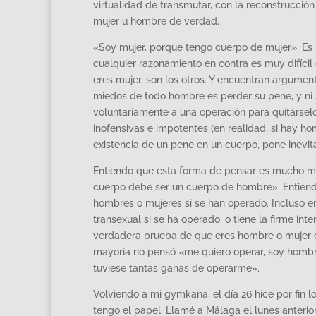
virtualidad de transmutar, con la reconstrucción 
mujer u hombre de verdad.
«Soy mujer, porque tengo cuerpo de mujer». Es la
cualquier razonamiento en contra es muy difícil
eres mujer, son los otros. Y encuentran argumen
miedos de todo hombre es perder su pene, y ni
voluntariamente a una operación para quitárselo
inofensivas e impotentes (en realidad, si hay ho
existencia de un pene en un cuerpo, pone inevit
Entiendo que esta forma de pensar es mucho más
cuerpo debe ser un cuerpo de hombre». Entien
hombres o mujeres si se han operado. Incluso e
transexual si se ha operado, o tiene la firme in
verdadera prueba de que eres hombre o mujer es 
mayoría no pensó «me quiero operar, soy hombre 
tuviese tantas ganas de operarme».
Volviendo a mi gymkana, el día 26 hice por fin 
tengo el papel. Llamé a Málaga el lunes anterior 