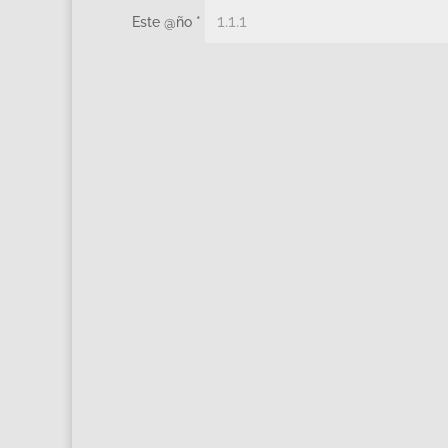
Este @ño
*