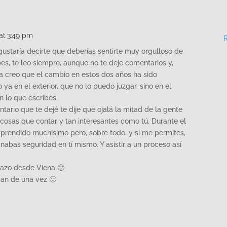
 at 3:49 pm
gustaría decirte que deberías sentirte muy orgulloso de
s, te leo siempre, aunque no te deje comentarios y,
 creo que el cambio en estos dos años ha sido
a en el exterior, que no lo puedo juzgar, sino en el
en lo que escribes.
ario que te dejé te dije que ojalá la mitad de la gente
 cosas que contar y tan interesantes como tú. Durante el
aprendido muchísimo pero, sobre todo, y si me permites,
abas seguridad en tí mismo. Y asistir a un proceso así
razo desde Viena 🙂
egan de una vez 🙂