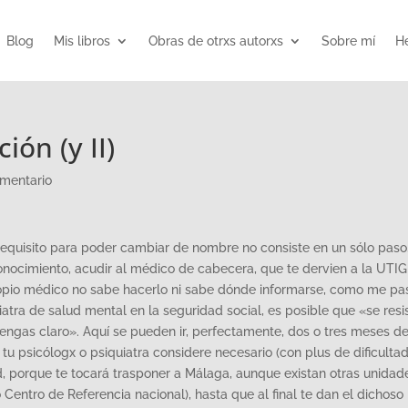
Blog
Mis libros
Obras de otrxs autorxs
Sobre mí
He
ón (y II)
omentario
 requisito para poder cambiar de nombre no consiste en un sólo paso
onocimiento, acudir al médico de cabecera, que te dervien a la UTIG
ropio médico no sabe hacerlo ni sabe dónde informarse, como me pa
uiatra de salud mental en la seguridad social, es posible que «se resi
 tengas claro». Aquí se pueden ir, perfectamente, dos o tres meses d
tu psicólogx o psiquiatra considere necesario (con plus de dificultad
 porque te tocará trasponer a Málaga, aunque existan otras unidad
Centro de Referencia nacional), hasta que al final te dan el dichoso