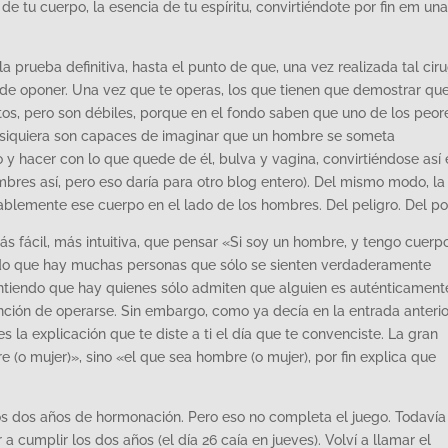
de tu cuerpo, la esencia de tu espíritu, convirtiéndote por fin em una
 prueba definitiva, hasta el punto de que, una vez realizada tal ciru
 de oponer. Una vez que te operas, los que tienen que demostrar qu
tos, pero son débiles, porque en el fondo saben que uno de los peor
 siquiera son capaces de imaginar que un hombre se someta
 y hacer con lo que quede de él, bulva y vagina, convirtiéndose así 
mbres así, pero eso daría para otro blog entero). Del mismo modo, la
ablemente ese cuerpo en el lado de los hombres. Del peligro. Del po
 fácil, más intuitiva, que pensar «Si soy un hombre, y tengo cuerpo
do que hay muchas personas que sólo se sienten verdaderamente
ntiendo que hay quienes sólo admiten que alguien es auténticament
tención de operarse. Sin embargo, como ya decía en la entrada anterior
la explicación que te diste a ti el día que te convenciste. La gran
(o mujer)», sino «el que sea hombre (o mujer), por fin explica que
los dos años de hormonación. Pero eso no completa el juego. Todavía
a cumplir los dos años (el día 26 caía en jueves). Volví a llamar el