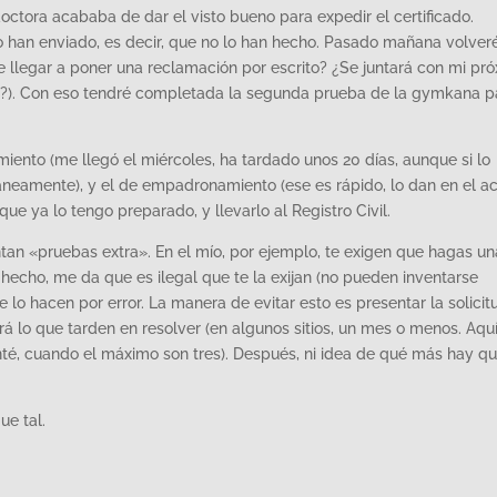
doctora acababa de dar el visto bueno para expedir el certificado.
 han enviado, es decir, que no lo han hecho. Pasado mañana volver
ue llegar a poner una reclamación por escrito? ¿Se juntará con mi pr
yo?). Con eso tendré completada la segunda prueba de la gymkana p
imiento (me llegó el miércoles, ha tardado unos 20 días, aunque si lo
ntaneamente), y el de empadronamiento (ese es rápido, lo dan en el ac
ue ya lo tengo preparado, y llevarlo al Registro Civil.
entan «pruebas extra». En el mío, por ejemplo, te exigen que hagas un
e hecho, me da que es ilegal que te la exijan (no pueden inventarse
 lo hacen por error. La manera de evitar esto es presentar la solicit
á lo que tarden en resolver (en algunos sitios, un mes o menos. Aquí
nté, cuando el máximo son tres). Después, ni idea de qué más hay q
e tal.