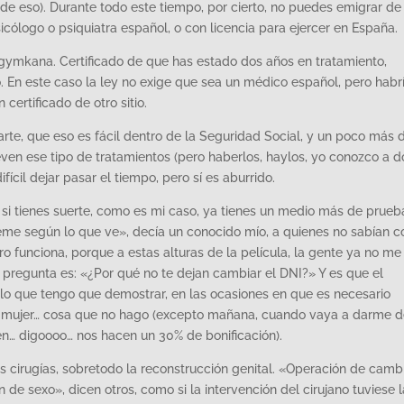
 de eso). Durante todo este tiempo, por cierto, no puedes emigrar de
cólogo o psiquiatra español, o con licencia para ejercer en España.
 gymkana. Certificado de que has estado dos años en tratamiento,
o. En este caso la ley no exige que sea un médico español, pero habr
 certificado de otro sitio.
e, que eso es fácil dentro de la Seguridad Social, y un poco más di
en ese tipo de tratamientos (pero haberlos, haylos, yo conozco a do
cil dejar pasar el tiempo, pero sí es aburrido.
 si tienes suerte, como es mi caso, ya tienes un medio más de prueb
eme según lo que ve», decía un conocido mío, a quienes no sabían 
ero funciona, porque a estas alturas de la película, la gente ya no me
pregunta es: «¿Por qué no te dejan cambiar el DNI?» Y es que el
 lo que tengo que demostrar, en las ocasiones en que es necesario
a mujer… cosa que no hago (excepto mañana, cuando vaya a darme d
n… digoooo… nos hacen un 30% de bonificación).
las cirugías, sobretodo la reconstrucción genital. «Operación de camb
 de sexo», dicen otros, como si la intervención del cirujano tuviese l