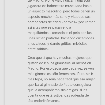
de Madrid. No he visto nunca ni una sola
jugadora de baloncesto musculada hasta
un aspecto masculino, pero todas tienen un
aspecto mucho más sano y vital que sus
compañeras de edad «barbies» (por llamar
así a las que se pasan el día
maquillándose, tocándose el pelo con las
uñas recién pintadas, haciendo cucamonas
a los chicos, y dando grititos imbéciles
entre saltitos)…
Creo que sí que hay muchas mujeres que
gustan de ir a los gimnasios, al menos en
Madrid. Por eso decía que cada vez se ven
más gimnasios sólo femeninos… Pero, sin ir
más lejos, no sería nada fácil que esa mujer
que iba al gimnasio de Pablo consiguiera
que la acompañaran sus amigas, si les
cuenta que está solipandas rodeada de
tíos endorfinómanos…