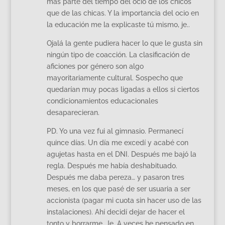
más parte del tiempo del ocio de los chicos
que de las chicas. Y la importancia del ocio en
la educación me la explicaste tú mismo, je..
Ojalá la gente pudiera hacer lo que le gusta sin
ningún tipo de coacción. La clasificación de
aficiones por género son algo
mayoritariamente cultural. Sospecho que
quedarían muy pocas ligadas a ellos si ciertos
condicionamientos educacionales
desaparecieran.
PD. Yo una vez fui al gimnasio. Permanecí
quince días. Un día me excedí y acabé con
agujetas hasta en el DNI. Después me bajó la
regla. Después me había deshabituado.
Después me daba pereza… y pasaron tres
meses, en los que pasé de ser usuaria a ser
accionista (pagar mi cuota sin hacer uso de las
instalaciones). Ahí decidí dejar de hacer el
tonto y borrarme. Je. A veces he pensado en