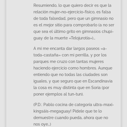
Resumiendo, lo que quiero decir es que la
relación mujer=no-ejercicio-físico, es falsa
de toda falsedad, pero que un gimnasio no
es el mejor sitio para comprobarlo (a no ser
que sea el último grito en gimnasios chupi-
guay de la muerte «Telojurotía»)…
A mi me encanta dar largos paseos «a-
toda-castaña» con mi perrilla, y por los
parques me cruzo con tantas mujeres
haciendo ejercicio como hombres. Aunque
entiendo que no todas las ciudades son
iguales, y que seguro que en Escandinavia
la cosa es muy distinta que en Soria (por
poner ejemplos al tun-tun).
(P.D.: Pablo cocina de categoría ultra-maxi-
kingsáis-megaguay! Pídele que te lo
demuestre cuando pueda, ahora que no
nos oye…)