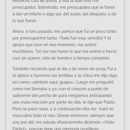
entonces casi 88 añitos, y esa la que más me
preocupaba. Sobretodo, me preocupaba que le fuese
a dar un infarto o algo así, del susto, del disgusto, o de
lo que fuese.
Ahora, a toro pasado, me parece que fui un poco tonto
por preocuparme tanto. ¡Todo fue muy sencillo! Y el
apoyo que tuve en ese momento, me animó
muchísimo. Tal vez eso fuese lo que me animó a hacer,
casi sin querer, vida de hombre a tiempo completo.
También recuerdo que el día 2 de enero de 2009. Fui a
la óptica a hacerme las lentillas y la chica me dijo algo
así como «siéntate aquí, guapa». Luego me preguntó
como me llamaba y yo, con el corazón a punto de
salírseme del pecho de pura vergüenza anticipando
una mala reacción por parte de ella, le dije que Pablo.
Pero no pasó nada, y a continuación ella me trató en
masculino todo el rato. Desde entonces, siempre que
voy por allí, me saluda efusivamente diciendo: «¡Hola
Pablo!», porque tiene una memoria prodijiosa.