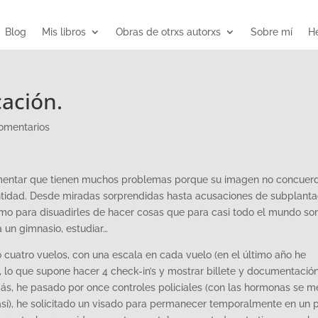
Blog
Mis libros
Obras de otrxs autorxs
Sobre mí
He
cación.
omentarios
mentar que tienen muchos problemas porque su imagen no concuer
ntidad. Desde miradas sorprendidas hasta acusaciones de subplanta
como para disuadirles de hacer cosas que para casi todo el mundo so
 un gimnasio, estudiar…
atro vuelos, con una escala en cada vuelo (en el último año he
, lo que supone hacer 4 check-in’s y mostrar billete y documentació
ás, he pasado por once controles policiales (con las hormonas se m
sí), he solicitado un visado para permanecer temporalmente en un p