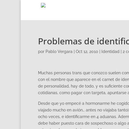
Problemas de identifi
por
Pablo Vergara
|
Oct 12, 2010
|
Identidad
|
2 c
Muchas personas trans que conozco suelen co
con el nombre que aparece en el carnet de ide
de personalidad, hay de todo, y es suficiente 
cotidianas, como pagar con targeta, apuntarse a
Desde que yo empecé a hormonarme he cogido cu
viajado mucho en avión… antes no viajaba tanto)
ocho veces, e identificarme en 4 aduanas. Adem
debe haber puesto cara de sospechoso o algo a