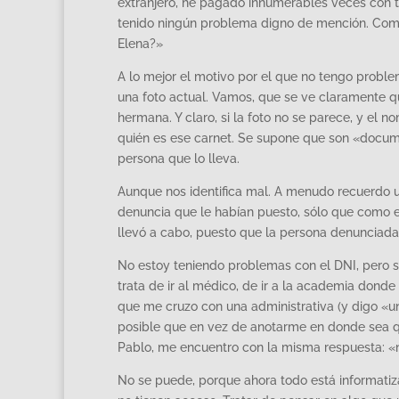
extranjero, he pagado innumerables veces con t
tenido ningún problema digno de mención. Com
Elena?»
A lo mejor el motivo por el que no tengo probl
una foto actual. Vamos, que se ve claramente q
hermana. Y claro, si la foto no se parece, y el
quién es ese carnet. Se supone que son «document
persona que lo lleva.
Aunque nos identifica mal. A menudo recuerdo u
denuncia que le habían puesto, sólo que como e
llevó a cabo, puesto que la persona denunciada, 
No estoy teniendo problemas con el DNI, pero s
trata de ir al médico, de ir a la academia dond
que me cruzo con una administrativa (y digo «un
posible que en vez de anotarme en donde sea 
Pablo, me encuentro con la misma respuesta: «
No se puede, porque ahora todo está informatiza