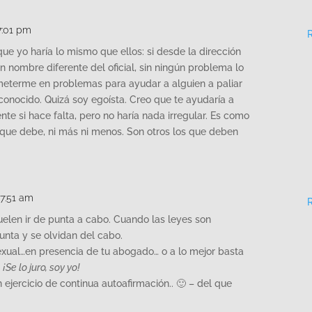
7:01 pm
que yo haría lo mismo que ellos: si desde la dirección
n nombre diferente del oficial, sin ningún problema lo
 meterme en problemas para ayudar a alguien a paliar
sconocido. Quizá soy egoísta. Creo que te ayudaría a
ente si hace falta, pero no haría nada irregular. Es como
lo que debe, ni más ni menos. Son otros los que deben
 7:51 am
uelen ir de punta a cabo. Cuando las leyes son
unta y se olvidan del cabo.
exual…en presencia de tu abogado… o a lo mejor basta
.
¡Se lo juro, soy yo!
 ejercicio de continua autoafirmación.. 🙂 – del que