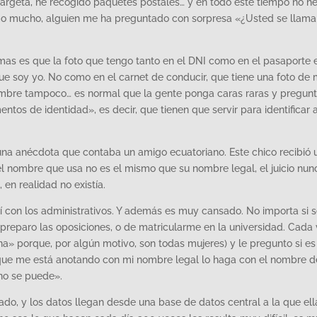
argeta, he recogido paquetes postales… y en todo este tiempo no h
o mucho, alguien me ha preguntado con sorpresa «¿Usted se llama
emas es que la foto que tengo tanto en el DNI como en el pasaporte 
ue soy yo. No como en el carnet de conducir, que tiene una foto de 
 nombre tampoco… es normal que la gente ponga caras raras y pregun
os de identidad», es decir, que tienen que servir para identificar a
na anécdota que contaba un amigo ecuatoriano. Este chico recibió 
l nombre que usa no es el mismo que su nombre legal, el juicio nun
en realidad no existía.
í con los administrativos. Y además es muy cansado. No importa si 
e preparo las oposiciones, o de matricularme en la universidad. Cada
a» porque, por algún motivo, son todas mujeres) y le pregunto si es
que me está anotando con mi nombre legal lo haga con el nombre d
no se puede».
do, y los datos llegan desde una base de datos central a la que ell