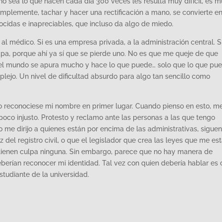
no sea lo que hacen cada día 300 veces les resulta muy difícil, es 
implemente, tachar y hacer una rectificación a mano, se convierte e
idas e inapreciables, que incluso da algo de miedo.
 al médico. Si es una empresa privada, a la administración central. S
apa, porque ahí ya sí que se pierde uno. No es que me queje de que
o el mundo se apura mucho y hace lo que puede… solo que lo que pu
ejo. Un nivel de dificultad absurdo para algo tan sencillo como
tado reconociese mi nombre en primer lugar. Cuando pienso en esto, m
oco injusto. Protesto y reclamo ante las personas a las que tengo
 me dirijo a quienes están por encima de las administrativas, siguen
del registro civil, o que el legislador que crea las leyes que me es
 tienen culpa ninguna. Sin embargo, parece que no hay manera de
eberían reconocer mi identidad. Tal vez con quien debería hablar es
studiante de la universidad.