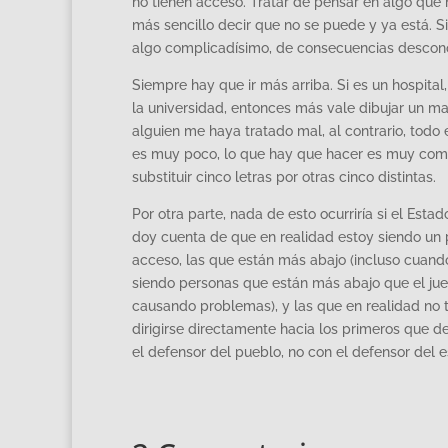
no tienen acceso. Tratar de pensar en algo que 
más sencillo decir que no se puede y ya está. S
algo complicadísimo, de consecuencias desconoc
Siempre hay que ir más arriba. Si es un hospital,
la universidad, entonces más vale dibujar un m
alguien me haya tratado mal, al contrario, tod
es muy poco, lo que hay que hacer es muy compl
substituir cinco letras por otras cinco distintas.
Por otra parte, nada de esto ocurriría si el Es
doy cuenta de que en realidad estoy siendo un p
acceso, las que están más abajo (incluso cuando
siendo personas que están más abajo que el juez 
causando problemas), y las que en realidad no
dirigirse directamente hacia los primeros que d
el defensor del pueblo, no con el defensor del e